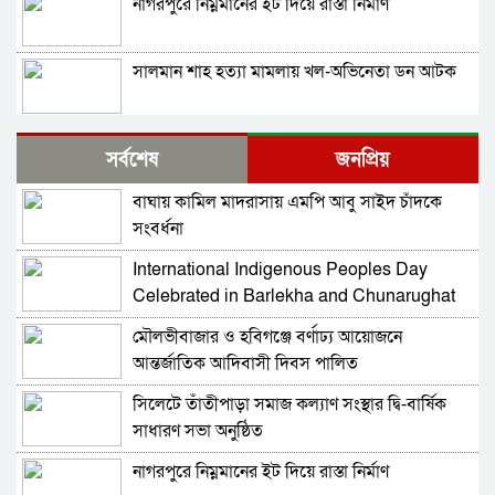
নাগরপুরে নিম্নমানের ইট দিয়ে রাস্তা নির্মাণ
সালমান শাহ হত্যা মামলায় খল-অভিনেতা ডন আটক
নাগরপুরে এনসিপির আহ্বায়ক কমিটি অনুমোদন:
সর্বশেষ
জনপ্রিয়
আহ্বায়ক তারিয়াশ পলাশ, সদস্য সচিব সরদার
আশরাফ
বাঘায় কামিল মাদরাসায় এমপি আবু সাইদ চাঁদকে
সবুজ বাংলাদেশ গড়ার প্রত্যয়ে সিলেটে বাবৌযুপ’র
সংবর্ধনা
দ্বিতীয় পর্যায়ে বৃক্ষরোপণ কর্মসূচি সম্পন্ন
International Indigenous Peoples Day
আবারও আলিয়া মাদ্রাসা এলাকায় সংঘর্ষের আশঙ্কা,
Celebrated in Barlekha and Chunarughat
পুলিশ মোতায়েন
মৌলভীবাজার ও হবিগঞ্জে বর্ণাঢ্য আয়োজনে
সিলেট মিউজিক অ্যাসোসিয়েশন ২১ সদস্যবিশিষ্ট
আন্তর্জাতিক আদিবাসী দিবস পালিত
প্রতিষ্ঠাকালীন কমিটি ঘোষণা
সিলেটে তাঁতীপাড়া সমাজ কল্যাণ সংস্থার দ্বি-বার্ষিক
বাঘা পৌরসভায় রাস্তা ও ড্রেনের কাজের ভিত্তিপ্রস্তর
সাধারণ সভা অনুষ্ঠিত
স্থাপন করলেন-এমপি চাঁদ
নাগরপুরে নিম্নমানের ইট দিয়ে রাস্তা নির্মাণ
নিরাপত্তার নিশ্চয়তা পেলে ‘দেশে ফিরতে প্রস্তুত’ সাকিব,