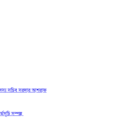
 সদস্য সচিব সরদার আশরাফ
মসূচি সম্পন্ন