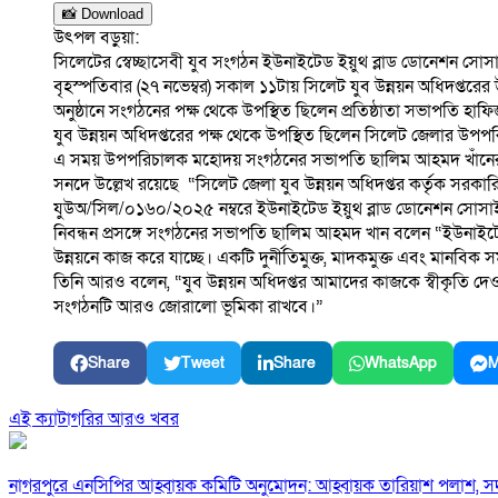
📸 Download
উৎপল বড়ুয়া:
সিলেটের স্বেচ্ছাসেবী যুব সংগঠন ইউনাইটেড ইয়ুথ ব্লাড ডোনেশন সোস
বৃহস্পতিবার (২৭ নভেম্বর) সকাল ১১টায় সিলেট যুব উন্নয়ন অধিদপ্তরের
অনুষ্ঠানে সংগঠনের পক্ষ থেকে উপস্থিত ছিলেন প্রতিষ্ঠাতা সভাপতি 
যুব উন্নয়ন অধিদপ্তরের পক্ষ থেকে উপস্থিত ছিলেন সিলেট জেলার উপ
এ সময় উপপরিচালক মহোদয় সংগঠনের সভাপতি ছালিম আহমদ খাঁনের হা
সনদে উল্লেখ রয়েছে “সিলেট জেলা যুব উন্নয়ন অধিদপ্তর কর্তৃক স
যুউঅ/সিল/০১৬০/২০২৫ নম্বরে ইউনাইটেড ইয়ুথ ব্লাড ডোনেশন সোসাই
নিবন্ধন প্রসঙ্গে সংগঠনের সভাপতি ছালিম আহমদ খান বলেন “ইউনাইটেড 
উন্নয়নে কাজ করে যাচ্ছে। একটি দুর্নীতিমুক্ত, মাদকমুক্ত এবং মান
তিনি আরও বলেন, “যুব উন্নয়ন অধিদপ্তর আমাদের কাজকে স্বীকৃতি দেওয়
সংগঠনটি আরও জোরালো ভূমিকা রাখবে।”
Share
Tweet
Share
WhatsApp
M
এই ক্যাটাগরির আরও খবর
নাগরপুরে এনসিপির আহ্বায়ক কমিটি অনুমোদন: আহ্বায়ক তারিয়াশ পলাশ,