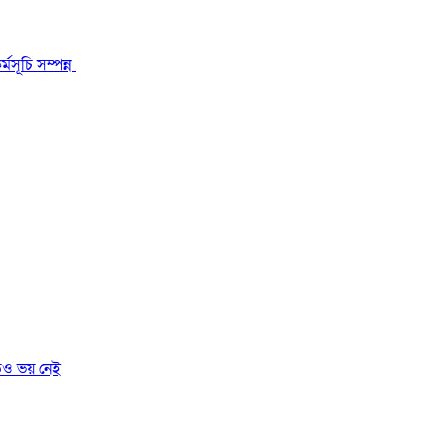
মসূচি সম্পন্ন
তেও ভয় নেই