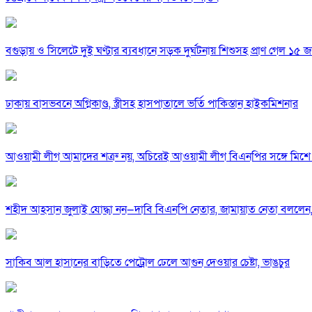
বগুড়ায় ও সিলেটে দুই ঘণ্টার ব্যবধানে সড়ক দুর্ঘটনায় শিশুসহ প্রাণ গেল ১৫ 
ঢাকায় বাসভবনে অগ্নিকাণ্ড, স্ত্রীসহ হাসপাতালে ভর্তি পাকিস্তান হাইকমিশনার
আওয়ামী লীগ আমাদের শত্রু নয়, অচিরেই আওয়ামী লীগ বিএনপির সঙ্গে মিশে 
শহীদ আহসান জুলাই যোদ্ধা নন—দাবি বিএনপি নেতার, জামায়াত নেতা বললেন,
সাকিব আল হাসানের বাড়িতে পেট্রোল ঢেলে আগুন দেওয়ার চেষ্টা, ভাঙচুর