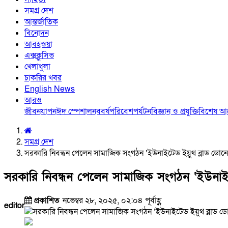
সমগ্র দেশ
আন্তর্জাতিক
বিনোদন
আবহওয়া
এক্সক্লুসিভ
খেলাধুলা
চাকরির খবর
English News
আরও
জীবনযাপন
ঈদ স্পেশাল
নববর্ষ
পরিবেশ
পর্যটন
বিজ্ঞান ও প্রযুক্তি
বিশেষ 
সমগ্র দেশ
সরকারি নিবন্ধন পেলেন সামাজিক সংগঠন ‘ইউনাইটেড ইয়ুথ ব্লাড ডোন
সরকারি নিবন্ধন পেলেন সামাজিক সংগঠন ‘ইউনাই
প্রকাশিত
নভেম্বর ২৮, ২০২৫, ০২:০৪ পূর্বাহ্ণ
editor