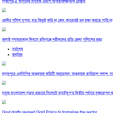
গাজীপুর-৫ আসনের সাবেক এমপি আখতারুজ্জামান গ্রেপ্তার
ফেনীর পুলিশ সুপার; যত কিছুই করি না কেন, কারোরই মন রক্ষা করতে পারি না
জুলাই গণঅভ্যুত্থান দিবসে হবিগঞ্জে শহীদদের প্রতি জেলা পুলিশের শ্রদ্ধা
সর্বশেষ
জনপ্রিয়
নাগরপুরে এনসিপির আহ্বায়ক কমিটি অনুমোদন: আহ্বায়ক তারিয়াশ পলাশ,
সবুজ বাংলাদেশ গড়ার প্রত্যয়ে সিলেটে বাবৌযুপ’র দ্বিতীয় পর্যায়ে বৃক্ষরোপণ কর্
Govt drafts revised Gold Policy to formalise the sector