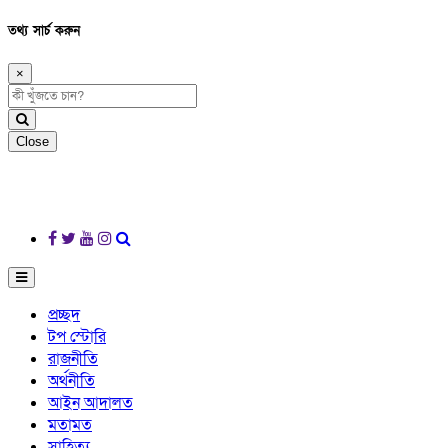
তথ্য সার্চ করুন
×
Close
প্রচ্ছদ
টপ স্টোরি
রাজনীতি
অর্থনীতি
আইন আদালত
মতামত
সাহিত্য