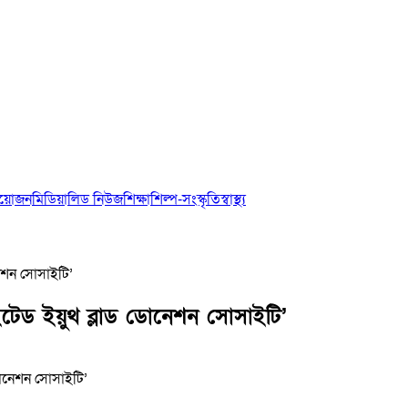
আয়োজন
মিডিয়া
লিড নিউজ
শিক্ষা
শিল্প-সংস্কৃতি
স্বাস্থ্য
েশন সোসাইটি’
টেড ইয়ুথ ব্লাড ডোনেশন সোসাইটি’