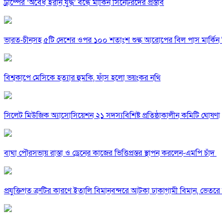
ট্রাম্পের ‘অবৈধ ইরান যুদ্ধ’ বন্ধে মার্কিন সিনেটরদের প্রস্তাব
ভারত-চীনসহ ৫টি দেশের ওপর ১০০ শতাংশ শুল্ক আরোপের বিল পাস মার্কিন 
বিশ্বকাপে মেসিকে হত্যার হুমকি, ফাঁস হলো ভয়ংকর নথি
সিলেট মিউজিক অ্যাসোসিয়েশন ২১ সদস্যবিশিষ্ট প্রতিষ্ঠাকালীন কমিটি ঘোষণা
বাঘা পৌরসভায় রাস্তা ও ড্রেনের কাজের ভিত্তিপ্রস্তর স্থাপন করলেন-এমপি চাঁদ
প্রযুক্তিগত ত্রুটির কারণে ইতালি বিমানবন্দরে আটকা ঢাকাগামী বিমান, ভেতর