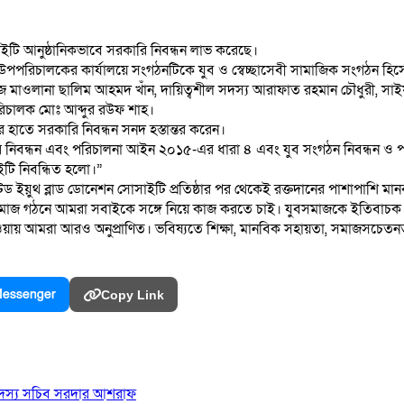
াইটি আনুষ্ঠানিকভাবে সরকারি নিবন্ধন লাভ করেছে।
 উপপরিচালকের কার্যালয়ে সংগঠনটিকে যুব ও স্বেচ্ছাসেবী সামাজিক সংগঠন হিসে
হাফিজ মাওলানা ছালিম আহমদ খাঁন, দায়িত্বশীল সদস্য আরাফাত রহমান চৌধুরী, স
পরিচালক মোঃ আব্দুর রউফ শাহ।
তে সরকারি নিবন্ধন সনদ হস্তান্তর করেন।
রকারি নিবন্ধন এবং পরিচালনা আইন ২০১৫-এর ধারা ৪ এবং যুব সংগঠন নিবন্ধন 
টি নিবন্ধিত হলো।”
ইয়ুথ ব্লাড ডোনেশন সোসাইটি প্রতিষ্ঠার পর থেকেই রক্তদানের পাশাপাশি মান
বিক সমাজ গঠনে আমরা সবাইকে সঙ্গে নিয়ে কাজ করতে চাই। যুবসমাজকে ইতিবাচক ক
ায় আমরা আরও অনুপ্রাণিত। ভবিষ্যতে শিক্ষা, মানবিক সহায়তা, সমাজসচেতনতা, দু
essenger
Copy Link
 সদস্য সচিব সরদার আশরাফ