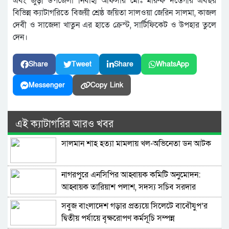
এবং জুড়ী উপজেলা নির্বাহী অফিসার মোঃ মারুফ দস্তেগীর এবছর
বিভিন্ন ক্যাটাগরিতে বিজয়ী শ্রেষ্ঠ জয়িতা সালওয়া জেরিন সালমা, কাজল
দেবী ও সাজেদা খাতুন এর হাতে ক্রেস্ট, সার্টিফিকেট ও উপহার তুলে
দেন।
Share
Tweet
Share
WhatsApp
Messenger
Copy Link
এই ক্যাটাগরির আরও খবর
সালমান শাহ হত্যা মামলায় খল-অভিনেতা ডন আটক
নাগরপুরে এনসিপির আহ্বায়ক কমিটি অনুমোদন:
আহ্বায়ক তারিয়াশ পলাশ, সদস্য সচিব সরদার
আশরাফ
সবুজ বাংলাদেশ গড়ার প্রত্যয়ে সিলেটে বাবৌযুপ’র
দ্বিতীয় পর্যায়ে বৃক্ষরোপণ কর্মসূচি সম্পন্ন