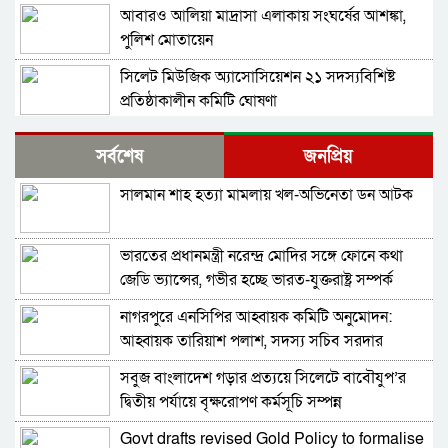
আবারও আলিয়া মাদ্রাসা এলাকায় সংঘর্ষের আশঙ্কা,
পুলিশ মোতায়েন
সিলেট মিউজিক অ্যাসোসিয়েশন ২১ সদস্যবিশিষ্ট
প্রতিষ্ঠাকালীন কমিটি ঘোষণা
বাঘা পৌরসভায় রাস্তা ও ড্রেনের কাজের ভিত্তিপ্রস্তর
সর্বশেষ
জনপ্রিয়
স্থাপন করলেন-এমপি চাঁদ
সালমান শাহ হত্যা মামলায় খল-অভিনেতা ডন আটক
নিরাপত্তার নিশ্চয়তা পেলে ‘দেশে ফিরতে প্রস্তুত’ সাকিব,
বিচারের মুখোমুখি হতেও ভয় নেই
ভারতের প্রধানমন্ত্রী নরেন্দ্র মোদির সঙ্গে ফোনে কথা
চট্টগ্রামে সাবেক শিক্ষামন্ত্রী নওফেলের বাসভবনে আগুন
জেডি ভ্যান্সের, গভীর হচ্ছে ভারত-যুক্তরাষ্ট্র সম্পর্ক
নাগরপুরে এনসিপির আহ্বায়ক কমিটি অনুমোদন:
বগুড়ায় ও সিলেটে দুই ঘণ্টার ব্যবধানে সড়ক দুর্ঘটনায়
আহ্বায়ক তারিয়াশ পলাশ, সদস্য সচিব সরদার
শিশুসহ প্রাণ গেল ১৫ জনের
আশরাফ
সবুজ বাংলাদেশ গড়ার প্রত্যয়ে সিলেটে বাবৌযুপ’র
ঢাকায় বাসভবনে অগ্নিকাণ্ড, স্ত্রীসহ হাসপাতালে ভর্তি
দ্বিতীয় পর্যায়ে বৃক্ষরোপণ কর্মসূচি সম্পন্ন
পাকিস্তান হাইকমিশনার
Govt drafts revised Gold Policy to formalise
আওয়ামী লীগ আমাদের শত্রু নয়, অচিরেই আওয়ামী