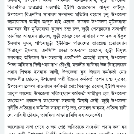
ইসলাম, উপজেলা মৎস্য অফিসার মনিরুজ্জামান, জুড়ী উপজেলা
বিএনপি’র ভারপ্রাপ্ত সভাপতি ইউপি চেয়ারম্যান আব্দুল কাইয়ুম,
উপজেলা বিএনপির সাধারণ সম্পাদক মতিউর রহমান চুনু, উপজেলা
জামায়াতের আমীর আব্দুল হাই হেলাল, সাবেক উপজেলা মুক্তিযোদ্ধা
কমান্ডার বীর মুক্তিযোদ্ধা কুলেশ চন্দ্র চন্দ, জুড়ী প্রেসক্লাবের সভাপতি
তানজির আহমেদ রাসেল, জুড়ী প্রেসক্লাবের সাধারণ সম্পাদক সাইফুল
ইসলাম সুমন, পশ্চিমজুড়ী ইউনিয়ন পরিষদের ভারপ্রাপ্ত চেয়ারম্যান
সিরাজুল ইসলাম, এনসিপি নেতা আফজাল হোসেন, জুড়ী বিদ্যুৎ
সরবরাহ অফিসের উপ-সহকারী প্রকৌশলী মেহেদী হাসান, উপজেলা
শিক্ষা অফিসার দিলীপময় দাশ চৌধুরী, মক্তদীর বালিকা উচ্চ বিদ্যালয়ের
প্রধান শিক্ষক ইসহাক আলী, উপজেলা যুব উন্নয়ন কর্মকর্তা মোঃ
আলমগীর হোসেন, উপজেলা পল্লী উন্নয়ন কর্মকর্তা তপন চন্দ্র সূত্রধর,
উপজেলা প্রকল্প বাস্তবায়ন কর্মকর্তা মোঃ মিজানুর রহমান, ইউপি সদস্য
আবুল কাশেম, উপজেলা পরিসংখ্যান কর্মকর্তা শামীমুল হক, উপজেলা
তথ্যআপা প্রকল্পের তথ্যসেবা সহকারী মিনতী দেবী, জুড়ী উপজেলা
দুর্নীতি প্রতিরোধ কমিটির সদস্য নান্টু দত্ত, সোহেল আহমদ, প্রতিভা রানী
দে, সাবিত্রী চৌহান, তাহমিনা আক্তার মিলি সহ অনেকেই।
আলোচনা সভা শেষে ৩ জন শ্রেষ্ঠ জয়িতাকে সংবর্ধনা প্রদান করা হয়