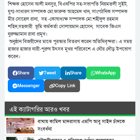
শিক্ষক হোসেন আলী মনসুর, বিএনপির সহ-সভাপতি নিয়মতলী সুইট,
যুগ্ম-সাধারণ সম্পাদক মো.ফারুক আহমেদ খান, সাংগঠনিক সম্পাদক
মীর সোহেল রানা, সহ -কোষাধ্যক্ষ সম্পাদক মো.শহীদুল রহমান
শহিদ,সহকারী ভূমি কর্মকর্তা সোলায়মান হোসেন, সাবেক জিএস
নুরুজ্জামান রানা প্রমূখ।
অনুষ্ঠান বিজয়ীদের মাঝে পুরস্কার বিতরণ করেন অতিথিবৃন্দরা। এ সময়
হাজার হাজার নারী-পুরুষ উৎসব মূখর পরিবেশে এ ঘৌর দৌড় উপভোগ
করেন।
Share
Tweet
Share
WhatsApp
Messenger
Copy Link
এই ক্যাটাগরির আরও খবর
বাঘায় কামিল মাদরাসায় এমপি আবু সাইদ চাঁদকে
সংবর্ধনা