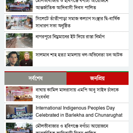
মৌলভীবাজার ও হবিগঞ্জে বর্ণাঢ্য আয়োজনে
আন্তর্জাতিক আদিবাসী দিবস পালিত
সিলেটে তাঁতীপাড়া সমাজ কল্যাণ সংস্থার দ্বি-বার্ষিক
সাধারণ সভা অনুষ্ঠিত
নাগরপুরে নিম্নমানের ইট দিয়ে রাস্তা নির্মাণ
সালমান শাহ হত্যা মামলায় খল-অভিনেতা ডন আটক
নাগরপুরে এনসিপির আহ্বায়ক কমিটি অনুমোদন:
সর্বশেষ
জনপ্রিয়
আহ্বায়ক তারিয়াশ পলাশ, সদস্য সচিব সরদার
আশরাফ
বাঘায় কামিল মাদরাসায় এমপি আবু সাইদ চাঁদকে
সবুজ বাংলাদেশ গড়ার প্রত্যয়ে সিলেটে বাবৌযুপ’র
সংবর্ধনা
দ্বিতীয় পর্যায়ে বৃক্ষরোপণ কর্মসূচি সম্পন্ন
International Indigenous Peoples Day
আবারও আলিয়া মাদ্রাসা এলাকায় সংঘর্ষের আশঙ্কা,
Celebrated in Barlekha and Chunarughat
পুলিশ মোতায়েন
মৌলভীবাজার ও হবিগঞ্জে বর্ণাঢ্য আয়োজনে
সিলেট মিউজিক অ্যাসোসিয়েশন ২১ সদস্যবিশিষ্ট