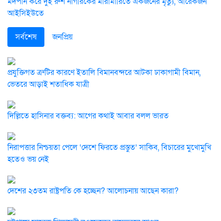
মদপান করে দুই রুশ নাগরিকের মারামারিতে একজনের মৃত্যু, আরেকজন
আইসিইউতে
সর্বশেষ
জনপ্রিয়
প্রযুক্তিগত ত্রুটির কারণে ইতালি বিমানবন্দরে আটকা ঢাকাগামী বিমান,
ভেতরে আড়াই শতাধিক যাত্রী
দিল্লিতে হাসিনার বক্তব্য: আগের কথাই আবার বলল ভারত
নিরাপত্তার নিশ্চয়তা পেলে ‘দেশে ফিরতে প্রস্তুত’ সাকিব, বিচারের মুখোমুখি
হতেও ভয় নেই
দেশের ২৩তম রাষ্ট্রপতি কে হচ্ছেন? আলোচনায় আছেন কারা?