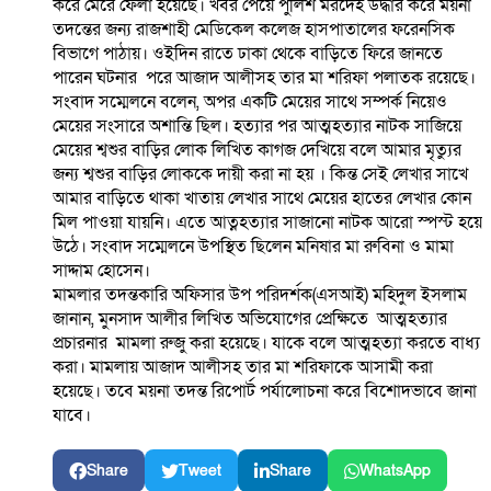
করে মেরে ফেলা হয়েছে। খবর পেয়ে পুলিশ মরদেহ উদ্ধার করে ময়না
তদন্তের জন্য রাজশাহী মেডিকেল কলেজ হাসপাতালের ফরেনসিক
বিভাগে পাঠায়। ওইদিন রাতে ঢাকা থেকে বাড়িতে ফিরে জানতে
পারেন ঘটনার পরে আজাদ আলীসহ তার মা শরিফা পলাতক রয়েছে।
সংবাদ সম্মেলনে বলেন, অপর একটি মেয়ের সাথে সম্পর্ক নিয়েও
মেয়ের সংসারে অশান্তি ছিল। হত্যার পর আত্মহত্যার নাটক সাজিয়ে
মেয়ের শ্বশুর বাড়ির লোক লিখিত কাগজ দেখিয়ে বলে আমার মৃত্যুর
জন্য শ্বশুর বাড়ির লোককে দায়ী করা না হয় । কিন্ত সেই লেখার সাখে
আমার বাড়িতে থাকা খাতায় লেখার সাথে মেয়ের হাতের লেখার কোন
মিল পাওয়া যায়নি। এতে আত্নহত্যার সাজানো নাটক আরো স্পস্ট হয়ে
উঠে। সংবাদ সম্মেলনে উপস্থিত ছিলেন মনিষার মা রুবিনা ও মামা
সাদ্দাম হোসেন।
মামলার তদন্তকারি অফিসার উপ পরিদর্শক(এসআই) মহিদুল ইসলাম
জানান, মুনসাদ আলীর লিখিত অভিযোগের প্রেক্ষিতে আত্মহত্যার
প্রচারনার মামলা রুজু করা হয়েছে। যাকে বলে আত্মহত্যা করতে বাধ্য
করা। মামলায় আজাদ আলীসহ তার মা শরিফাকে আসামী করা
হয়েছে। তবে ময়না তদন্ত রিপোর্ট পর্যালোচনা করে বিশোদভাবে জানা
যাবে।
Share
Tweet
Share
WhatsApp