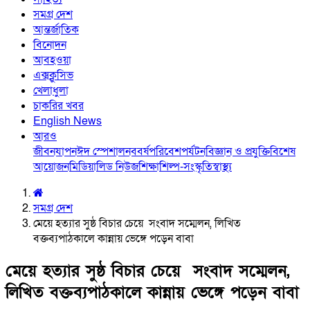
সমগ্র দেশ
আন্তর্জাতিক
বিনোদন
আবহওয়া
এক্সক্লুসিভ
খেলাধুলা
চাকরির খবর
English News
আরও
জীবনযাপন
ঈদ স্পেশাল
নববর্ষ
পরিবেশ
পর্যটন
বিজ্ঞান ও প্রযুক্তি
বিশেষ
আয়োজন
মিডিয়া
লিড নিউজ
শিক্ষা
শিল্প-সংস্কৃতি
স্বাস্থ্য
সমগ্র দেশ
মেয়ে হত্যার সুষ্ঠ বিচার চেয়ে সংবাদ সম্মেলন, লিখিত
বক্তব্যপাঠকালে কান্নায় ভেঙ্গে পড়েন বাবা
মেয়ে হত্যার সুষ্ঠ বিচার চেয়ে সংবাদ সম্মেলন,
লিখিত বক্তব্যপাঠকালে কান্নায় ভেঙ্গে পড়েন বাবা