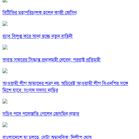
বিটিভির মহাপরিচালক হলেন কাজী জেসিন
র‍্যাব বিলুপ্ত করে আনা হচ্ছে নতুন বাহিনী
ভারত সফরের সিদ্ধান্ত প্রধানমন্ত্রী নেবেন: পররাষ্ট্র প্রতিমন্ত্রী
আওয়ামী লীগ আমাদের শত্রু নয়, অচিরেই আওয়ামী লীগ বিএনপির সঙ্গে
মিশে যাবে: সংসদ সদস্য নাছির
সচিব পদে পদোন্নতি পেলেন জেসমিন নাহার
বাংলাদেশে যা চলছে, সেটা অমানবিক: দিলীপ ঘোষ