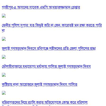
গাজীপুর-৫ আসনের সাবেক এমপি আখতারুজ্জামান গ্রেপ্তার
ফেনীর পুলিশ সুপার; যত কিছুই করি না কেন, কারোরই মন রক্ষা করতে পারি
না
জুলাই গণঅভ্যুত্থান দিবসে হবিগঞ্জে শহীদদের প্রতি জেলা পুলিশের শ্রদ্ধা
মৌলভীবাজারে যথাযোগ্য মর্যাদায় পালিত জুলাই গণঅভ্যুত্থান দিবস
কুষ্টিয়ায় নানা আয়োজনে জুলাই গণঅভ্যুত্থান দিবস পালিত
বহিরাগতদের নিয়ে র‍্যালি করার অভিযোগকে কেন্দ্র করে বরিশাল