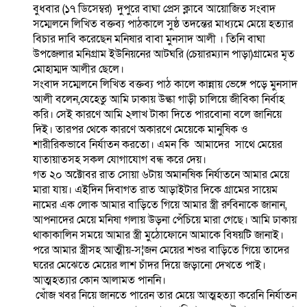
বুধবার (১৭ ডিসেম্বর) দুপুরে বাঘা প্রেস ক্লাবে আয়োজিত সংবাদ
সম্মেলনে লিখিত বক্তব্য পাঠকালে সুষ্ঠ তদন্তের মাধ্যমে মেয়ে হত্যার
বিচার দাবি করেছেন মনিষার বাবা মুনসাদ আলী । তিনি বাঘা
উপজেলার মনিগ্রাম ইউনিয়নের আটঘরি (চেয়ারম্যান পাড়া)গ্রামের মৃত
মোহাম্মদ আলীর ছেলে।
সংবাদ সম্মেলনে লিখিত বক্তব্য পাঠ কালে কান্নায় ভেঙ্গে পড়ে মুনসাদ
আলী বলেন,যেহেতু আমি ঢাকায় উল্কা গাড়ী চালিয়ে জীবিকা নির্বাহ
করি। সেই কারণে আমি ২লাখ টাকা দিতে পারবোনা বলে জানিয়ে
দিই। তারপর থেকে কারণে অকারণে মেয়েকে মানুষিক ও
শারীরিকভাবে নির্যাতন করতো। এমন কি আমাদের সাথে মেয়ের
যাতায়াতসহ সকল যোগাযোগ বন্ধ করে দেয়।
গত ২০ অক্টোবর রাত সোয়া ৬টায় অমানষিক নির্যাতনে আমার মেয়ে
মারা যায়। এইদিন দিবাগত রাত আড়াইটার দিকে গ্রামের সায়েম
নামের এক লোক আমার বাড়িতে গিয়ে আমার স্ত্রী রুবিনাকে জানান,
আপনাদের মেয়ে মনিষা গলায় উড়না পেঁচিয়ে মারা গেছে। আমি ঢাকায়
থাকাকালিন সময়ে আমার স্ত্রী মুঠোফোনে আমাকে বিষয়টি জানাই।
পরে আমার স্ত্রীসহ আত্মীয়-স¦জন মেয়ের শশুর বাড়িতে গিয়ে তাদের
ঘরের মেঝেতে মেয়ের লাশ চাঁদর দিয়ে জড়ানো দেখতে পাই।
আত্মহত্যার কোন আলামত পাননি।
খোঁজ খবর নিয়ে জানতে পারেন তার মেয়ে আত্মহত্যা করেনি নির্যাতন