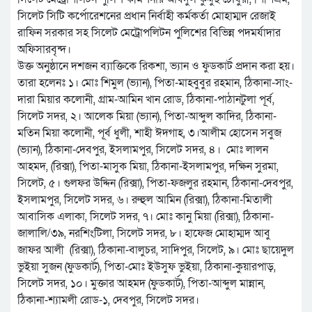
সিলেট সিটি কর্পোরেশনের প্রধান নির্বাহী কর্মকর্তা মোহাম্মদ রেজাই
রাফিন সরকার সহ সিলেট মেট্রোপলিটন পুলিশের বিভিন্ন পদমর্যাদার
অফিসারবৃন্দ।
উক্ত অনুষ্ঠানে দশজন ব্যাক্তিকে রিকশা, ভ্যান ও ফুডকার্ট প্রদান করা হয়।
তারা হলেনঃ ১। মোঃ শিমুল (ভ্যান), পিতা-মাহবুবুর রহমান, ঠিকানা-সাং-
দারা মিয়ার কলোনী, গ্রাম-আমিন খান রোড, ঠিকানা-পাঠানটুলা পূর্ব,
সিলেট সদর, ২। আলেক মিয়া (ভ্যান), পিতা-আব্দুল কাদির, ঠিকানা-
মতিন মিয়া কলোনী, পূর্ব ধুলী, শাহী ঈদগাহ, ৩।আলীম হোসেন সবুজ
(ভ্যান), ঠিকানা-দেবপুর, ইসলামপুর, সিলেট সদর, ৪। মোঃ লালন
আহমদ, (রিক্সা), পিতা-মাসুক মিয়া, ঠিকানা-ইসলামপুর, দক্ষিন সুরমা,
সিলেট, ৫। গুলফর উদ্দিন (রিক্সা), পিতা-ফজলুর রহমান, ঠিকানা-দেবপুর,
ইসলামপুর, সিলেট সদর, ৬। রুহুল আমিন (রিক্সা), ঠিকানা-মিতালী
আবাসিক এলাকা, সিলেট সদর, ৭। মোঃ কানু মিয়া (রিক্সা), ঠিকানা-
জালালি/৩৯, নরশিংটিলা, সিলেট সদর, ৮। হাফেজ মোহাম্মদ আবু
জাফর আলী (রিক্সা), ঠিকানা-বালুচর, সাদিপুর, সিলেট, ৯। মোঃ ছায়েদুল
ভুইয়া সুজন (ফুডকার্ট), পিতা-মোঃ ইউসুফ ভুইয়া, ঠিকানা-কুয়ারপাড়,
সিলেট সদর, ১০। মুক্তার আহমদ (ফুডকার্ট), পিতা-আব্দুল মান্নান,
ঠিকানা-শ্যামলী রোড-১, দেবপুর, সিলেট সদর।