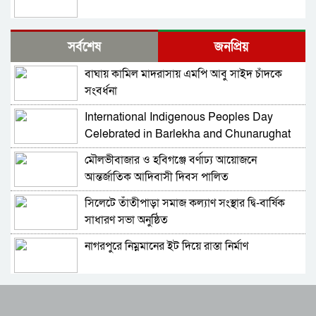
নাগরপুরে এনসিপির আহ্বায়ক কমিটি অনুমোদন:
সর্বশেষ
জনপ্রিয়
আহ্বায়ক তারিয়াশ পলাশ, সদস্য সচিব সরদার
আশরাফ
বাঘায় কামিল মাদরাসায় এমপি আবু সাইদ চাঁদকে
সবুজ বাংলাদেশ গড়ার প্রত্যয়ে সিলেটে বাবৌযুপ’র
সংবর্ধনা
দ্বিতীয় পর্যায়ে বৃক্ষরোপণ কর্মসূচি সম্পন্ন
International Indigenous Peoples Day
আবারও আলিয়া মাদ্রাসা এলাকায় সংঘর্ষের আশঙ্কা,
Celebrated in Barlekha and Chunarughat
পুলিশ মোতায়েন
মৌলভীবাজার ও হবিগঞ্জে বর্ণাঢ্য আয়োজনে
সিলেট মিউজিক অ্যাসোসিয়েশন ২১ সদস্যবিশিষ্ট
আন্তর্জাতিক আদিবাসী দিবস পালিত
প্রতিষ্ঠাকালীন কমিটি ঘোষণা
সিলেটে তাঁতীপাড়া সমাজ কল্যাণ সংস্থার দ্বি-বার্ষিক
বাঘা পৌরসভায় রাস্তা ও ড্রেনের কাজের ভিত্তিপ্রস্তর
সাধারণ সভা অনুষ্ঠিত
স্থাপন করলেন-এমপি চাঁদ
নাগরপুরে নিম্নমানের ইট দিয়ে রাস্তা নির্মাণ
নিরাপত্তার নিশ্চয়তা পেলে ‘দেশে ফিরতে প্রস্তুত’ সাকিব,
বিচারের মুখোমুখি হতেও ভয় নেই
রাষ্ট্রপতি পদে মির্জা ফখরুলের নাম চূড়ান্ত
চট্টগ্রামে সাবেক শিক্ষামন্ত্রী নওফেলের বাসভবনে আগুন