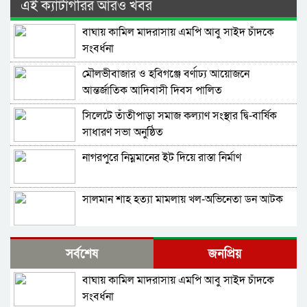
এই ক্যাটাগরির আরও খবর
বাঘায় কামিল মাদরাসায় এমপি আবু সাইদ চাঁদকে
সংবর্ধনা
মৌলভীবাজার ও হবিগঞ্জে বর্ণাঢ্য আয়োজনে
আন্তর্জাতিক আদিবাসী দিবস পালিত
সিলেটে তাঁতীপাড়া সমাজ কল্যাণ সংস্থার দ্বি-বার্ষিক
সাধারণ সভা অনুষ্ঠিত
নাগরপুরে নিম্নমানের ইট দিয়ে রাস্তা নির্মাণ
সালমান শাহ হত্যা মামলায় খল-অভিনেতা ডন আটক
নাগরপুরে এনসিপির আহ্বায়ক কমিটি অনুমোদন:
সর্বশেষ
জনপ্রিয়
আহ্বায়ক তারিয়াশ পলাশ, সদস্য সচিব সরদার
আশরাফ
বাঘায় কামিল মাদরাসায় এমপি আবু সাইদ চাঁদকে
সবুজ বাংলাদেশ গড়ার প্রত্যয়ে সিলেটে বাবৌযুপ’র
সংবর্ধনা
দ্বিতীয় পর্যায়ে বৃক্ষরোপণ কর্মসূচি সম্পন্ন