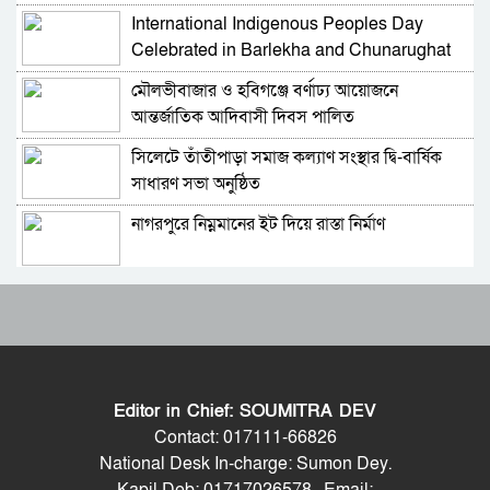
International Indigenous Peoples Day
আবারও আলিয়া মাদ্রাসা এলাকায় সংঘর্ষের আশঙ্কা,
Celebrated in Barlekha and Chunarughat
পুলিশ মোতায়েন
মৌলভীবাজার ও হবিগঞ্জে বর্ণাঢ্য আয়োজনে
সিলেট মিউজিক অ্যাসোসিয়েশন ২১ সদস্যবিশিষ্ট
আন্তর্জাতিক আদিবাসী দিবস পালিত
প্রতিষ্ঠাকালীন কমিটি ঘোষণা
সিলেটে তাঁতীপাড়া সমাজ কল্যাণ সংস্থার দ্বি-বার্ষিক
বাঘা পৌরসভায় রাস্তা ও ড্রেনের কাজের ভিত্তিপ্রস্তর
সাধারণ সভা অনুষ্ঠিত
স্থাপন করলেন-এমপি চাঁদ
নাগরপুরে নিম্নমানের ইট দিয়ে রাস্তা নির্মাণ
নিরাপত্তার নিশ্চয়তা পেলে ‘দেশে ফিরতে প্রস্তুত’ সাকিব,
বিচারের মুখোমুখি হতেও ভয় নেই
রাষ্ট্রপতি পদে মির্জা ফখরুলের নাম চূড়ান্ত
চট্টগ্রামে সাবেক শিক্ষামন্ত্রী নওফেলের বাসভবনে আগুন
হেফাজত আমিরের সঙ্গে প্রধানমন্ত্রীর সাক্ষাৎ
বগুড়ায় ও সিলেটে দুই ঘণ্টার ব্যবধানে সড়ক দুর্ঘটনায়
শিশুসহ প্রাণ গেল ১৫ জনের
Editor in Chief: SOUMITRA DEV
দেশে মোট ভোটার ১২ কোটি ৮৬ লাখ, তিন মাসে
ঢাকায় বাসভবনে অগ্নিকাণ্ড, স্ত্রীসহ হাসপাতালে ভর্তি
Contact: 017111-66826
বেড়েছে ৩ লাখ
পাকিস্তান হাইকমিশনার
National Desk In-charge: Sumon Dey.