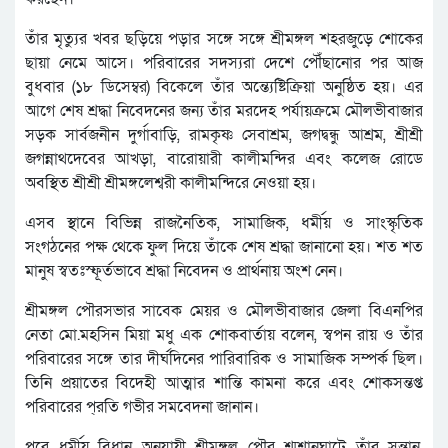
তাঁর মৃত্যুর খবর ছড়িয়ে পড়ার সঙ্গে সঙ্গে শ্রীমঙ্গল শহরজুড়ে শোকের
ছায়া নেমে আসে। পরিবারের সদস্যরা দেশে পৌঁছানোর পর আজ
বুধবার (১৮ ডিসেম্বর) বিকেলে তাঁর অন্ত্যেষ্টিক্রিয়া অনুষ্ঠিত হয়। এর
আগে শেষ শ্রদ্ধা নিবেদনের জন্য তাঁর মরদেহ পর্যায়ক্রমে মৌলভীবাজার
সড়ক সার্বজনীন দুর্গাবাড়ি, রামকৃষ্ণ সেবাশ্রম, জগদ্বন্ধু আশ্রম, শ্রীশ্রী
জগন্নাথদেবের আখড়া, বারোয়ারী কালীমন্দির এবং কলেজ রোডে
অবস্থিত শ্রীশ্রী শ্রীমঙ্গলেশ্বরী কালীমন্দিরে নেওয়া হয়।
এসব স্থানে বিভিন্ন রাজনৈতিক, সামাজিক, ধর্মীয় ও সাংস্কৃতিক
সংগঠনের পক্ষ থেকে ফুল দিয়ে তাঁকে শেষ শ্রদ্ধা জানানো হয়। শত শত
মানুষ স্বতঃস্ফূর্তভাবে শ্রদ্ধা নিবেদন ও প্রার্থনায় অংশ নেন।
শ্রীমঙ্গল পৌরসভার সাবেক মেয়র ও মৌলভীবাজার জেলা বিএনপির
নেতা
মো.মহসিন মিয়া মধু এক শোকবার্তায় বলেন, স্বপন রায় ও তাঁর
পরিবারের সঙ্গে তার দীর্ঘদিনের পারিবারিক ও সামা
জিক সম্পর্ক ছিল।
তিনি প্রয়াতের বিদেহী আত্মার শান্তি কামনা করে এবং শোকসন্তপ্ত
পরিবারের প্
রতি গভীর সমবেদনা জানান।
পরে ধর্মীয় বিধান অনুযায়ী শ্রীমঙ্গল পৌর শ্মশানঘাটে তাঁর সন্তান,