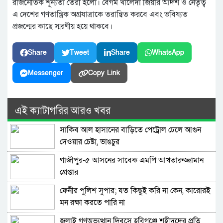
রাজনৈতিক শূন্যতা তৈরী হলো। বেগম খালেদা জিয়ার আদর্শ ও নেতৃত্ব
এ দেশের গণতান্ত্রিক অগ্রযাত্রাকে তরান্বিত করবে এবং ভবিষ্যত
প্রজন্মের কাছে স্মরণীয় হয়ে থাকবে।
Share
Tweet
Share
WhatsApp
Messenger
Copy Link
এই ক্যাটাগরির আরও খবর
সাকিব আল হাসানের বাড়িতে পেট্রোল ঢেলে আগুন
দেওয়ার চেষ্টা, ভাঙচুর
গাজীপুর-৫ আসনের সাবেক এমপি আখতারুজ্জামান
গ্রেপ্তার
ফেনীর পুলিশ সুপার; যত কিছুই করি না কেন, কারোরই
মন রক্ষা করতে পারি না
জুলাই গণঅভ্যুত্থান দিবসে হবিগঞ্জে শহীদদের প্রতি