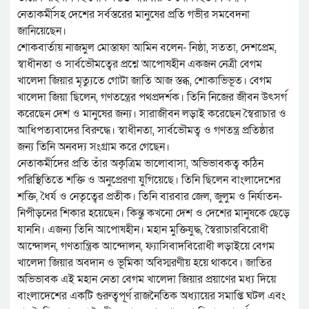
নেতাকর্মীসহ দেশের সর্বস্তরের মানুষের প্রতি গভীর সমবেদনা
জানিয়েছেন।
শোকবার্তায় নাজমুল মোস্তাফা আমিন বলেন- নিষ্ঠা, সততা, দেশপ্রেম,
স্বাধীনতা ও সার্বভৌমত্বের প্রশ্নে আপোষহীন একজন নেত্রী বেগম
খালেদা জিয়ার মৃত্যুতে গোটা জাতি আজ স্তব্ধ, শোকাভিভূত। বেগম
খালেদা জিয়া ছিলেন, গণতন্ত্রের পথপ্রদর্শক। তিনি নিজের জীবন উৎসর্গ
করেছেন দেশ ও মানুষের জন্য। সারাজীবন লড়াই করেছেন স্বৈরাচার ও
আধিপত্যবাদের বিরুদ্ধে। স্বাধীনতা, সার্বভৌমত্ব ও গণতন্ত্র প্রতিষ্ঠার
জন্য তিনি অনবদ্য সংগ্রাম করে গেছেন।
নেতাকর্মীদের প্রতি তাঁর অকৃত্রিম ভালোবাসা, অভিভাবকত্ব কঠিন
পরিস্থিতিতে শক্তি ও অনুপ্রেরণা যুগিয়েছে। তিনি ছিলেন বাংলাদেশের
শক্তি, ধৈর্য ও নেতৃত্বের প্রতীক। তিনি বারবার জেল, জুলুম ও নির্যাতন-
নিপীড়নের শিকার হয়েছেন। কিন্তু কখনো দেশ ও দেশের মানুষকে ছেড়ে
যাননি। এজন্য তিনি আপোষহীন। মহান মুক্তিযুদ্ধ, স্বৈরাচারবিরোধী
আন্দোলন, গণতান্ত্রিক আন্দোলন, ফ্যাসিবাদবিরোধী লড়াইয়ে বেগম
খালেদা জিয়ার অবদান ও ভূমিকা অবিস্মরণীয় হয়ে থাকবে। জাতির
অভিভাবক এই মহান নেতা বেগম খালেদা জিয়ার প্রয়াণের মধ্য দিয়ে
বাংলাদেশের একটি গুরুত্বপূর্ণ রাজনৈতিক অধ্যায়ের সমাপ্তি ঘটল এবং