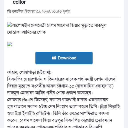
editor
প্রকাশিত
ডিসেম্বর ৩১, ২০২৫, ০১:৫৩ পূর্বাহ্ণ
📸 Download
ফাহাদ, লোহাগাড়া (চট্টগ্রাম):
বিএনপির চেয়ারপার্সন ও তিনবারের সাবেক প্রধানমন্ত্রী বেগম খালেদা
জিয়ার মৃত্যুতে সংসদীয় আসন চট্টগ্রাম-১৫ (সাতকানিয়া-লোহাগাড়া)
নাজমুল মোস্তাফা আমিন গভীর শোক প্রকাশ করেছেন।
সোমবার (৩০শে ডিসেম্বর) সকালে রাজধানী ঢাকার এভারকেয়ার
হাসপাতালে সকাল ৬টায় শেষ নিঃস্বাস ত্যাগ করেন তিনি। (ইন্না লিল্লাহি
ওয়া ইন্না ইলাইহি রাজিউন)। তিনি তাঁর রুহের মাগফিরাত কামনা
করেন। বেগম খালেদা জিয়া বড়পুত্র বিএনপির ভারপ্রাপ্ত চেয়ারম্যান
তারেক রহমানসহ শোকসন্তপ্ত পরিবার ও শোকাহত বিএনপি