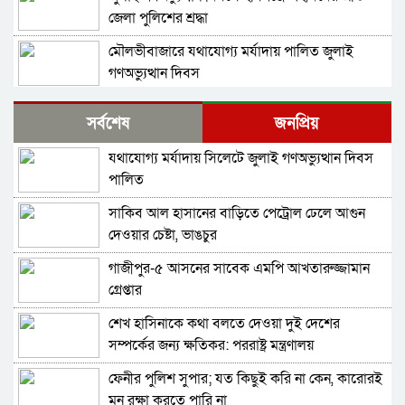
জেলা পুলিশের শ্রদ্ধা
মৌলভীবাজারে যথাযোগ্য মর্যাদায় পালিত জুলাই
গণঅভ্যুত্থান দিবস
কুষ্টিয়ায় নানা আয়োজনে জুলাই গণঅভ্যুত্থান দিবস
সর্বশেষ
জনপ্রিয়
পালিত
যথাযোগ্য মর্যাদায় সিলেটে জুলাই গণঅভ্যুত্থান দিবস
বহিরাগতদের নিয়ে র‍্যালি করার অভিযোগকে কেন্দ্র
পালিত
করে বরিশাল বিশ্ববিদ্যালয়ে ছাত্রদল-শিবির সংঘর্ষ,
আহত ১০
সাকিব আল হাসানের বাড়িতে পেট্রোল ঢেলে আগুন
বেগম রোকেয়া বিশ্ববিদ্যালয়ে ছাত্রদল-শিবির সংঘর্ষ,
দেওয়ার চেষ্টা, ভাঙচুর
আহত অন্তত ২০
গাজীপুর-৫ আসনের সাবেক এমপি আখতারুজ্জামান
মদপান করে দুই রুশ নাগরিকের মারামারিতে
গ্রেপ্তার
একজনের মৃত্যু, আরেকজন আইসিইউতে
শেখ হাসিনাকে কথা বলতে দেওয়া দুই দেশের
নাগরপুরে প্রায় ৪ কোটি টাকার সেতু নির্মাণ অ্যাপ্রোচ
সম্পর্কের জন্য ক্ষতিকর: পররাষ্ট্র মন্ত্রণালয়
সড়ক না থাকায় দুর্ভোগে ১৫ গ্রামের মানুষ
ফেনীর পুলিশ সুপার; যত কিছুই করি না কেন, কারোরই
দুবাইয়ের কারাগার থেকে জামিনে মুক্তি পেয়েছেন
মন রক্ষা করতে পারি না
বেনজীর