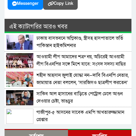
Messenger
Copy Link
এই ক্যাটাগরির আরও খবর
ঢাকায় বাসভবনে অগ্নিকাণ্ড, স্ত্রীসহ হাসপাতালে ভর্তি
পাকিস্তান হাইকমিশনার
আওয়ামী লীগ আমাদের শত্রু নয়, অচিরেই আওয়ামী
লীগ বিএনপির সঙ্গে মিশে যাবে: সংসদ সদস্য নাছির
শহীদ আহসান জুলাই যোদ্ধা নন—দাবি বিএনপি নেতার,
জামায়াত নেতা বললেন, ‘সারজিসও ছাত্রলীগ করতেন’
সাকিব আল হাসানের বাড়িতে পেট্রোল ঢেলে আগুন
দেওয়ার চেষ্টা, ভাঙচুর
গাজীপুর-৫ আসনের সাবেক এমপি আখতারুজ্জামান
গ্রেপ্তার
ফেনীর পুলিশ সুপার; যত কিছুই করি না কেন, কারোরই