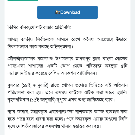
Download
তিমির বনিক,মৌলভীবাজার প্রতিনিধি:
আসন্ন জাতীয় নির্বাচনকে সামনে রেখে অবৈধ আগ্নেয়াস্ত্র উদ্ধারে
নিরলসভাবে কাজ করছে আইনশৃঙ্খলা।
মৌলভীবাজারের কমলগঞ্জ উপজেলার মাধবপুর ক্লাব বাংলা রোডের
পাত্রখোলা শ্মশানের একটি ঝোপ থেকে পরিত্যক্ত অবস্থায় ৫টি
এয়ারগান উদ্ধার করেছে রেপিড অ্যাকশন ব্যাটালিয়ন।
বুধবার (১৪ই জানুয়ারি) রাতে গোপন তথ্যের ভিত্তিতে এই অভিযান
পরিচালনা করা হয়। তবে এসময় কাউকে আটক করা সম্ভব হয়নি।
বৃহস্পতিবার (১৫ই জানুয়ারি) দুপুরে এসব তথ্য জানিয়েছে র‌্যাব।
র‌্যাব জানায়, উদ্ধারকৃত এয়ারগানগুলো নাশকতার কাজে ব্যবহার করা
হতে পারে বলে ধারণা করা হচ্ছে। পরে উদ্ধারকৃত এয়ারগানগুলো জিডি
মূলে মৌলভীবাজারের কমলগঞ্জ থানায় হস্তান্তর করা হয়।