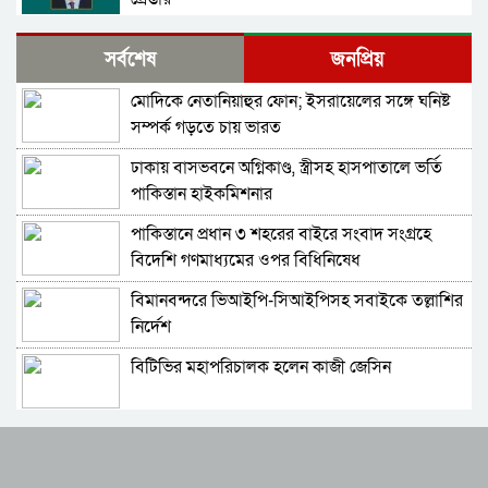
ফেনীর পুলিশ সুপার; যত কিছুই করি না কেন, কারোরই
সর্বশেষ
জনপ্রিয়
মন রক্ষা করতে পারি না
মোদিকে নেতানিয়াহুর ফোন; ইসরায়েলের সঙ্গে ঘনিষ্ট
জুলাই গণঅভ্যুত্থান দিবসে হবিগঞ্জে শহীদদের প্রতি
সম্পর্ক গড়তে চায় ভারত
জেলা পুলিশের শ্রদ্ধা
ঢাকায় বাসভবনে অগ্নিকাণ্ড, স্ত্রীসহ হাসপাতালে ভর্তি
মৌলভীবাজারে যথাযোগ্য মর্যাদায় পালিত জুলাই
পাকিস্তান হাইকমিশনার
গণঅভ্যুত্থান দিবস
পাকিস্তানে প্রধান ৩ শহরের বাইরে সংবাদ সংগ্রহে
কুষ্টিয়ায় নানা আয়োজনে জুলাই গণঅভ্যুত্থান দিবস
বিদেশি গণমাধ্যমের ওপর বিধিনিষেধ
পালিত
বিমানবন্দরে ভিআইপি-সিআইপিসহ সবাইকে তল্লাশির
বহিরাগতদের নিয়ে র‍্যালি করার অভিযোগকে কেন্দ্র
নির্দেশ
করে বরিশাল বিশ্ববিদ্যালয়ে ছাত্রদল-শিবির সংঘর্ষ,
আহত ১০
বিটিভির মহাপরিচালক হলেন কাজী জেসিন
বেগম রোকেয়া বিশ্ববিদ্যালয়ে ছাত্রদল-শিবির সংঘর্ষ,
আহত অন্তত ২০
র‍্যাব বিলুপ্ত করে আনা হচ্ছে নতুন বাহিনী
মদপান করে দুই রুশ নাগরিকের মারামারিতে
একজনের মৃত্যু, আরেকজন আইসিইউতে