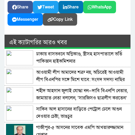
Share
Tweet
Share
WhatsApp
Messenger
Copy Link
এই ক্যাটাগরির আরও খবর
ঢাকায় বাসভবনে অগ্নিকাণ্ড, স্ত্রীসহ হাসপাতালে ভর্তি
পাকিস্তান হাইকমিশনার
আওয়ামী লীগ আমাদের শত্রু নয়, অচিরেই আওয়ামী
লীগ বিএনপির সঙ্গে মিশে যাবে: সংসদ সদস্য নাছির
শহীদ আহসান জুলাই যোদ্ধা নন—দাবি বিএনপি নেতার,
জামায়াত নেতা বললেন, ‘সারজিসও ছাত্রলীগ করতেন’
সাকিব আল হাসানের বাড়িতে পেট্রোল ঢেলে আগুন
দেওয়ার চেষ্টা, ভাঙচুর
গাজীপুর-৫ আসনের সাবেক এমপি আখতারুজ্জামান
গ্রেপ্তার