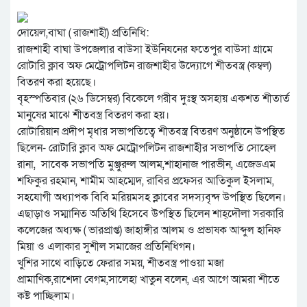
দোয়েল,বাঘা ( রাজশাহী) প্রতিনিধি:
রাজশাহী বাঘা উপজেলার বাউসা ইউনিযনের ফতেপুর বাউসা গ্রামে
রোটারি ক্লাব অফ মেট্রোপলিটন রাজশাহীর উদ্যোগে শীতবস্ত্র (কম্বল)
বিতরণ করা হয়েছে।
বৃহস্পতিবার (২৬ ডিসেম্বর) বিকেলে গরীব দুঃস্থ অসহায় একশত শীতার্ত
মানুষের মাঝে শীতবস্ত্র বিতরণ করা হয়।
রোটারিয়ান প্রদীপ মৃধার সভাপতিত্বে শীতবস্ত্র বিতরণ অনুষ্ঠানে উপস্থিত
ছিলেন- রোটারি ক্লাব অফ মেট্রোপলিটন রাজশাহীর সভাপতি সোহেল
রানা, সাবেক সভাপতি মুঞ্জুরুল আলম,শাহানাজ পারভীন, এজেডএম
শফিকুর রহমান, শামীম আহম্মেদ, রাবির প্রফেসর আতিকুল ইসলাম,
সহযোগী অধ্যাপক বিবি মরিয়মসহ ক্লাবের সদস্যবৃন্দ উপস্থিত ছিলেন।
এছাড়াও সম্মানিত অতিথি হিসেবে উপস্থিত ছিলেন শাহ্দৌলা সরকারি
কলেজের অধ্যক্ষ ( ভারপ্রাপ্ত) জাহাঙ্গীর আলম ও প্রভাষক আব্দুল হানিফ
মিয়া ও এলাকার সুশীল সমাজের প্রতিনিধিগন।
খুশির সাথে বাড়িতে ফেরার সময়, শীতবস্ত্র পাওয়া মজা
প্রামাণিক,রাশেদা বেগম,সালেহা খাতুন বলেন, এর আগে আমরা শীতে
কষ্ট পাচ্ছিলাম।