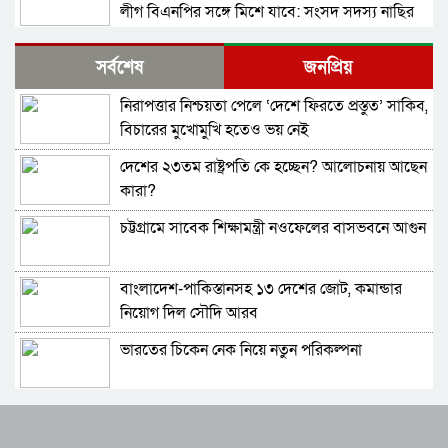
লীগ বিএনপির সঙ্গে মিশে যাবে: সংসদ সদস্য নাছির
শহীদ আহসান জুলাই যোদ্ধা নন—দাবি বিএনপি নেতার,
সর্বশেষ
জনপ্রিয়
জামায়াত নেতা বললেন, ‘সারজিসও ছাত্রলীগ করতেন’
নিরাপত্তার নিশ্চয়তা পেলে ‘দেশে ফিরতে প্রস্তুত’ সাকিব,
সাকিব আল হাসানের বাড়িতে পেট্রোল ঢেলে আগুন
বিচারের মুখোমুখি হতেও ভয় নেই
দেওয়ার চেষ্টা, ভাঙচুর
দেশের ২৩তম রাষ্ট্রপতি কে হচ্ছেন? আলোচনায় আছেন
গাজীপুর-৫ আসনের সাবেক এমপি আখতারুজ্জামান
কারা?
গ্রেপ্তার
চট্টগ্রামে সাবেক শিক্ষামন্ত্রী নওফেলের বাসভবনে আগুন
ফেনীর পুলিশ সুপার; যত কিছুই করি না কেন, কারোরই
মন রক্ষা করতে পারি না
বাংলাদেশ-পাকিস্তানসহ ১৩ দেশের জোট, কমান্ডার
জুলাই গণঅভ্যুত্থান দিবসে হবিগঞ্জে শহীদদের প্রতি
নিয়োগ দিল সৌদি আরব
জেলা পুলিশের শ্রদ্ধা
ভারতের চিকেন নেক নিয়ে নতুন পরিকল্পনা
মৌলভীবাজারে যথাযোগ্য মর্যাদায় পালিত জুলাই
গণঅভ্যুত্থান দিবস
জাতীয় সংসদের বিশেষ অধিবেশন ডাকা হচ্ছে
কুষ্টিয়ায় নানা আয়োজনে জুলাই গণঅভ্যুত্থান দিবস
পালিত