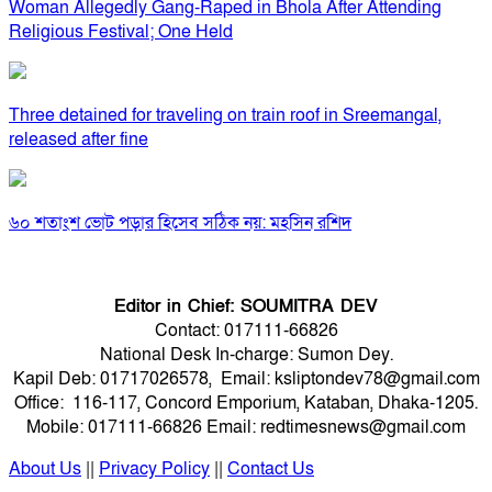
Woman Allegedly Gang-Raped in Bhola After Attending
Religious Festival; One Held
Three detained for traveling on train roof in Sreemangal,
released after fine
৬০ শতাংশ ভোট পড়ার হিসেব সঠিক নয়: মহসিন রশিদ
Editor in Chief: SOUMITRA DEV
Contact: 017111-66826
National Desk In-charge: Sumon Dey.
Kapil Deb: 01717026578, Email: ksliptondev78@gmail.com
Office: 116-117, Concord Emporium, Kataban, Dhaka-1205.
Mobile: 017111-66826 Email: redtimesnews@gmail.com
About Us
||
Privacy Policy
||
Contact Us