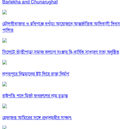
Barlekha and Chunarughat
মৌলভীবাজার ও হবিগঞ্জে বর্ণাঢ্য আয়োজনে আন্তর্জাতিক আদিবাসী দিবস
পালিত
সিলেটে তাঁতীপাড়া সমাজ কল্যাণ সংস্থার দ্বি-বার্ষিক সাধারণ সভা অনুষ্ঠিত
নাগরপুরে নিম্নমানের ইট দিয়ে রাস্তা নির্মাণ
রাষ্ট্রপতি পদে মির্জা ফখরুলের নাম চূড়ান্ত
হেফাজত আমিরের সঙ্গে প্রধানমন্ত্রীর সাক্ষাৎ