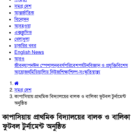
সমগ্র দেশ
আন্তর্জাতিক
বিনোদন
আবহওয়া
এক্সক্লুসিভ
খেলাধুলা
চাকরির খবর
English News
আরও
জীবনযাপন
ঈদ স্পেশাল
নববর্ষ
পরিবেশ
পর্যটন
বিজ্ঞান ও প্রযুক্তি
বিশেষ
আয়োজন
মিডিয়া
লিড নিউজ
শিক্ষা
শিল্প-সংস্কৃতি
স্বাস্থ্য
সমগ্র দেশ
কাপাসিয়ায় প্রাথমিক বিদ্যালয়ের বালক ও বালিকা ফুটবল টুর্নামেন্ট
অনুষ্ঠিত
কাপাসিয়ায় প্রাথমিক বিদ্যালয়ের বালক ও বালিকা
ফুটবল টুর্নামেন্ট অনুষ্ঠিত