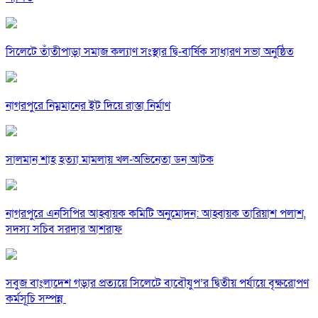
সিলেটে তাঁতীপাড়া সমাজ কল্যাণ সংস্থার দ্বি-বার্ষিক সাধারণ সভা অনুষ্ঠিত
নাগরপুরে নিম্নমানের ইট দিয়ে রাস্তা নির্মাণ
সালমান শাহ হত্যা মামলায় খল-অভিনেতা ডন আটক
নাগরপুরে এনসিপির আহ্বায়ক কমিটি অনুমোদন: আহ্বায়ক তারিয়াশ পলাশ,
সদস্য সচিব সরদার আশরাফ
সবুজ বাংলাদেশ গড়ার প্রত্যয়ে সিলেটে বাবৌযুপ’র দ্বিতীয় পর্যায়ে বৃক্ষরোপণ
কর্মসূচি সম্পন্ন