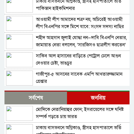
ঢাকায় বাসভবনে অগ্নিকাণ্ড, স্ত্রীসহ হাসপাতালে ভর্তি
পাকিস্তান হাইকমিশনার
আওয়ামী লীগ আমাদের শত্রু নয়, অচিরেই আওয়ামী
লীগ বিএনপির সঙ্গে মিশে যাবে: সংসদ সদস্য নাছির
শহীদ আহসান জুলাই যোদ্ধা নন—দাবি বিএনপি নেতার,
জামায়াত নেতা বললেন, ‘সারজিসও ছাত্রলীগ করতেন’
সাকিব আল হাসানের বাড়িতে পেট্রোল ঢেলে আগুন
দেওয়ার চেষ্টা, ভাঙচুর
গাজীপুর-৫ আসনের সাবেক এমপি আখতারুজ্জামান
গ্রেপ্তার
ফেনীর পুলিশ সুপার; যত কিছুই করি না কেন, কারোরই
সর্বশেষ
জনপ্রিয়
মন রক্ষা করতে পারি না
মোদিকে নেতানিয়াহুর ফোন; ইসরায়েলের সঙ্গে ঘনিষ্ট
জুলাই গণঅভ্যুত্থান দিবসে হবিগঞ্জে শহীদদের প্রতি
সম্পর্ক গড়তে চায় ভারত
জেলা পুলিশের শ্রদ্ধা
ঢাকায় বাসভবনে অগ্নিকাণ্ড, স্ত্রীসহ হাসপাতালে ভর্তি
মৌলভীবাজারে যথাযোগ্য মর্যাদায় পালিত জুলাই