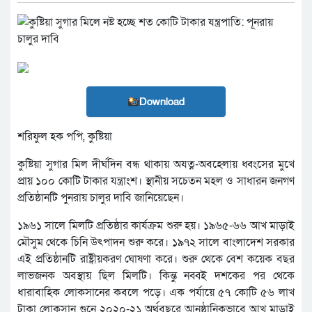
Download
শরিফুল হক পপি, কুষ্টিয়া
কুষ্টিয়া সুগার মিল দীর্ঘদিন বন্ধ থাকায় অযত্ন-অবহেলায় ধ্বংসের মুখে
প্রায় ১০০ কোটি টাকার যন্ত্রাংশ। স্থানীয় সচেতন মহল ও সাধারন জনগণ
প্রতিষ্ঠানটি পুনরায় চালুর দাবি জানিয়েছেন।
১৯৬১ সালে মিলটি প্রতিষ্ঠার কার্যক্রম শুরু হয়। ১৯৬৫-৬৬ আখ মাড়াই
মৌসুম থেকে চিনি উৎপাদন শুরু করে। ১৯৭২ সালে বাংলাদেশ সরকার
এই প্রতিষ্ঠানটি রাষ্ট্রীয়করণ ঘোষণা করে। শুরু থেকে বেশ কয়েক বছর
লাভজনক অবস্থায় ছিল মিলটি। কিন্তু নব্বই দশকের পর থেকে
ধারাবাহিক লোকসানের কবলে পড়ে। এক পর্যায়ে ৫৭ কোটি ৫৬ লাখ
টাকা লোকসান গুনে ২০২০-২১ অর্থবছরে আনুষ্ঠানিকভাবে আখ মাড়াই