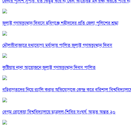
ফেনীর পুলিশ সুপার; যত কিছুই করি না কেন, কারোরই মন রক্ষা করতে পারি না
জুলাই গণঅভ্যুত্থান দিবসে হবিগঞ্জে শহীদদের প্রতি জেলা পুলিশের শ্রদ্ধা
মৌলভীবাজারে যথাযোগ্য মর্যাদায় পালিত জুলাই গণঅভ্যুত্থান দিবস
কুষ্টিয়ায় নানা আয়োজনে জুলাই গণঅভ্যুত্থান দিবস পালিত
বহিরাগতদের নিয়ে র‍্যালি করার অভিযোগকে কেন্দ্র করে বরিশাল বিশ্ববিদ্যাল
বেগম রোকেয়া বিশ্ববিদ্যালয়ে ছাত্রদল-শিবির সংঘর্ষ, আহত অন্তত ২০