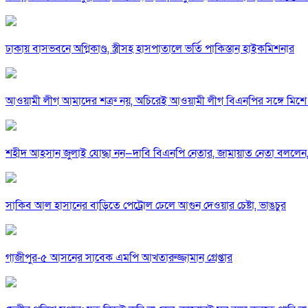
ঢাকায় বাসভবনে অগ্নিকাণ্ড, স্ত্রীসহ হাসপাতালে ভর্তি পাকিস্তান হাইকমিশনার
আওয়ামী লীগ আমাদের শত্রু নয়, অচিরেই আওয়ামী লীগ বিএনপির সঙ্গে মিশে 
শহীদ আহসান জুলাই যোদ্ধা নন—দাবি বিএনপি নেতার, জামায়াত নেতা বললেন,
সাকিব আল হাসানের বাড়িতে পেট্রোল ঢেলে আগুন দেওয়ার চেষ্টা, ভাঙচুর
গাজীপুর-৫ আসনের সাবেক এমপি আখতারুজ্জামান গ্রেপ্তার