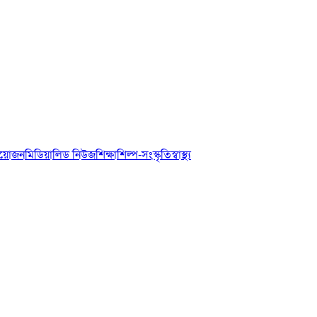
আয়োজন
মিডিয়া
লিড নিউজ
শিক্ষা
শিল্প-সংস্কৃতি
স্বাস্থ্য