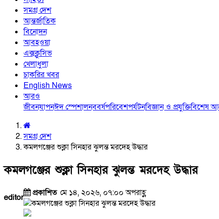
সমগ্র দেশ
আন্তর্জাতিক
বিনোদন
আবহওয়া
এক্সক্লুসিভ
খেলাধুলা
চাকরির খবর
English News
আরও
জীবনযাপন
ঈদ স্পেশাল
নববর্ষ
পরিবেশ
পর্যটন
বিজ্ঞান ও প্রযুক্তি
বিশেষ 
সমগ্র দেশ
কমলগঞ্জের শুক্লা সিনহার ঝুলন্ত মরদেহ উদ্ধার
কমলগঞ্জের শুক্লা সিনহার ঝুলন্ত মরদেহ উদ্ধার
প্রকাশিত
মে ১৪, ২০২৬, ০৭:০০ অপরাহ্ণ
editor