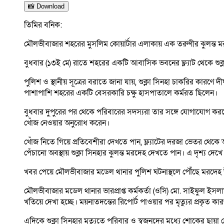
📸 Download
তিমির বনিক:
মৌলভীবাজার শহরের মুসলিম কোয়ার্টার এলাকায় এক তরুণীর ঝুলন্ত মরদেহ
বুধবার (১৩ই মে) রাতে শহরের একটি আবাসিক ভবনের ফ্ল্যাট থেকে শুক্
পুলিশ ও স্থানীয় সূত্রের বরাতে জানা যায়, শুক্লা সিনহা চাকরির কার
পাশাপাশি শহরের একটি বেসরকারি চক্ষু হাসপাতালে কর্মরত ছিলেন।
বুধবার দুপুরের পর থেকে পরিবারের সদস্যরা তার সঙ্গে যোগাযোগ কর
খোঁজ নেওয়ার অনুরোধ করেন।
খোঁজ নিতে গিয়ে প্রতিবেশীরা দেখতে পান, ফ্ল্যাটের দরজা ভেতর থেক
পেঁচানো অবস্থায় শুক্লা সিনহার ঝুলন্ত মরদেহ দেখতে পান। এ দৃশ্য 
খবর পেয়ে মৌলভীবাজার মডেল থানার পুলিশ ঘটনাস্থলে পৌঁছে মরদেহ উদ
মৌলভীবাজার মডেল থানার ভারপ্রাপ্ত কর্মকর্তা (ওসি) মো. সাইফুল ইসলা
খতিয়ে দেখা হচ্ছে। ময়নাতদন্তের রিপোর্ট পাওয়ার পর মৃত্যুর প্রকৃত কার
এদিকে শুক্লা সিনহার মৃত্যুতে পরিবার ও স্বজনদের মধ্যে শোকের ছায়