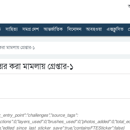
আ
ত
সাহিত্য
সমগ্র দেশ
আন্তর্জাতিক
বিনোদন
আবহওয়া
এক্সক্লুসিভ
খ
া মামলায় গ্রেপ্তার-১
র করা মামলায় গ্রেপ্তার-১
ix_entry_point":"challenges","source_tags":
_actions":0,"layers_used":0,"brushes_used":0,"photos_added":0,"total_ed
lse,"edited_since_last_sticker_save":true,"containsFTESticker":false}