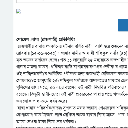
দোয়েল ,বাঘা (রাজশাহী) প্রতিনিধিঃ
রাজশাহীর বাঘায় গণধর্ষনের ঘটনায় ধর্ষিত নারী বাদি হয়ে ৩জনের
রোববার (১২-০১-২০২৫) এজাহার নামীয় আসামী শফিকুল সর্দার (৪০) 
মৃত তফের সর্দারের ছেলে। গত ১১ জানুয়ারি’২৫ মধ্যরাতে রাজশাহীর 
থানায় মামলা করেন। ধর্ষিতার বাড়ি চাপাইনবাবগঞ্জের দেবীনগর গ্রামে
ওই নারি(শ্যামলী)’র শারিরিক পরীক্ষার জন্য রাজশাহী মেডিকেল কলেজ 
সোমবার(১৩ জানুযারি’২৫) শফিকুল সর্দারকে আদালতের মাধ্যমে জে
পুলিশের ভাষ্য মতে, ৪০ বছর বয়সের ওই নারী নিম্নবিত্ত পরিবারের সদ
রয়েছে। কিছুটা স্বাধীনচেতা ওই নারী প্রতারকের পাল্লায় পড়ে গণধর্ষ
জন লোক পালাক্রমে ধর্ষন করে।
বাঘা থানার পরিদর্শক(তদন্ত) সুপ্রভাত মন্ডল জানান, গ্রেপ্তারকৃত
যোগাযোগ করে টাকার লোভ দেখিয়ে তাকে বাঘায় নিয়ে আসে। পরে চর
তাকে দেওয়া টাকা নিয়ে নেয় ধর্ষকরা।