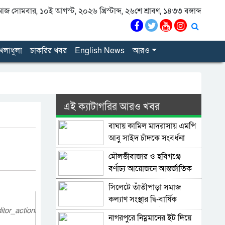
জ সোমবার, ১০ই আগস্ট, ২০২৬ খ্রিস্টাব্দ, ২৬শে শ্রাবণ, ১৪৩৩ বঙ্গাব্দ
েলাধুলা
চাকরির খবর
English News
আরও
এই ক্যাটাগরির আরও খবর
বাঘায় কামিল মাদরাসায় এমপি
আবু সাইদ চাঁদকে সংবর্ধনা
মৌলভীবাজার ও হবিগঞ্জে
বর্ণাঢ্য আয়োজনে আন্তর্জাতিক
আদিবাসী দিবস পালিত
সিলেটে তাঁতীপাড়া সমাজ
কল্যাণ সংস্থার দ্বি-বার্ষিক
itor_actions":
সাধারণ সভা অনুষ্ঠিত
নাগরপুরে নিম্নমানের ইট দিয়ে