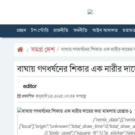
প্রচ্ছদ
টপ স্টোরি
রাজনীতি
অর্থনীতি
আইন আদালত
মতাম
সমগ্র দেশ
বাঘায় গণধর্ষনের শিকার এক নারীর দায়ের কর
বাঘায় গণধর্ষনের শিকার এক নারীর দায়ে
editor
প্রকাশিত
জানুয়ারি ১৩, ২০২৫, ০৭:৫৪ অপরাহ্ণ
{"remix_data":[],"rem
["local"],"origin":"unknown","total_draw_time":0,"total_draw
{},"tools_used":{"square_fit":1},"is_sticker":fa