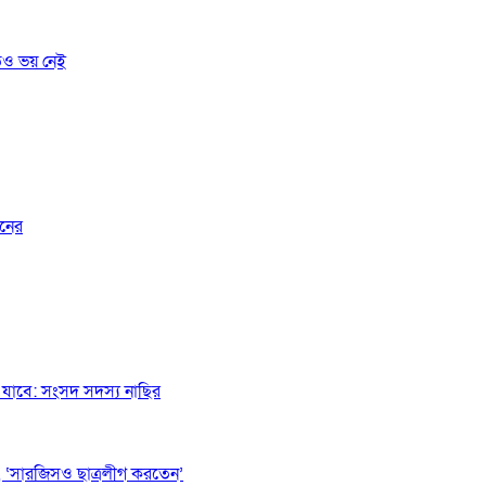
তেও ভয় নেই
জনের
যাবে: সংসদ সদস্য নাছির
 ‘সারজিসও ছাত্রলীগ করতেন’