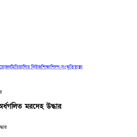
আয়োজন
মিডিয়া
লিড নিউজ
শিক্ষা
শিল্প-সংস্কৃতি
স্বাস্থ্য
র
র্ধগলিত মরদেহ উদ্ধার