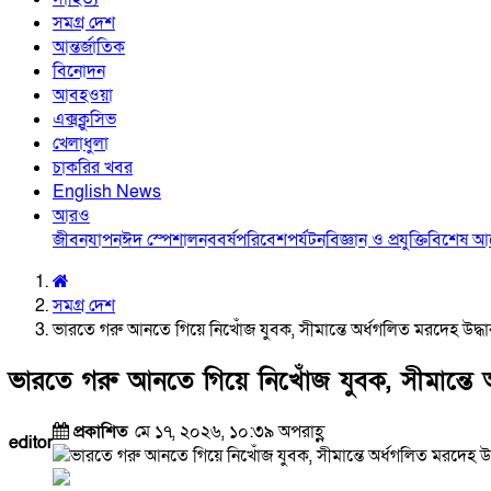
সমগ্র দেশ
আন্তর্জাতিক
বিনোদন
আবহওয়া
এক্সক্লুসিভ
খেলাধুলা
চাকরির খবর
English News
আরও
জীবনযাপন
ঈদ স্পেশাল
নববর্ষ
পরিবেশ
পর্যটন
বিজ্ঞান ও প্রযুক্তি
বিশেষ 
সমগ্র দেশ
ভারতে গরু আনতে গিয়ে নিখোঁজ যুবক, সীমান্তে অর্ধগলিত মরদেহ উদ্ধা
ভারতে গরু আনতে গিয়ে নিখোঁজ যুবক, সীমান্তে অ
প্রকাশিত
মে ১৭, ২০২৬, ১০:৩৯ অপরাহ্ণ
editor