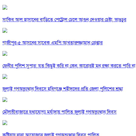
সাকিব আল হাসানের বাড়িতে পেট্রোল ঢেলে আগুন দেওয়ার চেষ্টা, ভাঙচুর
গাজীপুর-৫ আসনের সাবেক এমপি আখতারুজ্জামান গ্রেপ্তার
ফেনীর পুলিশ সুপার; যত কিছুই করি না কেন, কারোরই মন রক্ষা করতে পারি না
জুলাই গণঅভ্যুত্থান দিবসে হবিগঞ্জে শহীদদের প্রতি জেলা পুলিশের শ্রদ্ধা
মৌলভীবাজারে যথাযোগ্য মর্যাদায় পালিত জুলাই গণঅভ্যুত্থান দিবস
কুষ্টিয়ায় নানা আয়োজনে জুলাই গণঅভ্যুত্থান দিবস পালিত