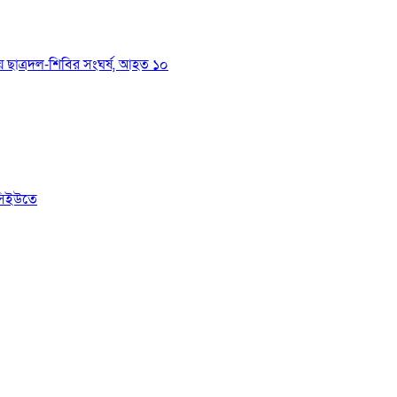
য়ে ছাত্রদল-শিবির সংঘর্ষ, আহত ১০
সিইউতে