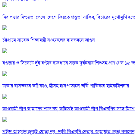
নিরাপত্তার নিশ্চয়তা পেলে ‘দেশে ফিরতে প্রস্তুত’ সাকিব, বিচারের মুখোমুখি হ
চট্টগ্রামে সাবেক শিক্ষামন্ত্রী নওফেলের বাসভবনে আগুন
বগুড়ায় ও সিলেটে দুই ঘণ্টার ব্যবধানে সড়ক দুর্ঘটনায় শিশুসহ প্রাণ গেল ১৫ 
ঢাকায় বাসভবনে অগ্নিকাণ্ড, স্ত্রীসহ হাসপাতালে ভর্তি পাকিস্তান হাইকমিশনার
আওয়ামী লীগ আমাদের শত্রু নয়, অচিরেই আওয়ামী লীগ বিএনপির সঙ্গে মিশে 
শহীদ আহসান জুলাই যোদ্ধা নন—দাবি বিএনপি নেতার, জামায়াত নেতা বললেন,