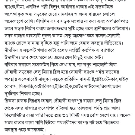
ব্যাংক,বীমা, এনজিও পল্লী বিদ্যুৎ কার্যালয় থাকায় এই সড়কটিতে
অপেক্ষাকৃত অন্য সড়কের চেয়ে যানবাহন ও জনসাধারনের চলাচল
অনেকাংশে বেশি। দীর্ঘদিন এসব সড়ক সংস্কার না করা এবং অপরিকল্পিত
ভাবে সড়ক নির্মান করায় জলাবদ্ধতার সৃষ্টি হচ্ছে বলে স্থানীয়দের অভিযোগ।
সদর বাজার ব্যবসায়ী নুরুল আলম সেতু আক্ষেপ করে বলেন,সোনালী
ব্যাংক রোডে সামান্য বৃষ্টিতে হাটু পানি জমে বেহাল অবস্থায় দঁাড়িয়েছে।
দীর্ঘদিন এ সড়কটি গলার কাটা হলেও সংশ্লির্ষ্ট কর্তর্পক্ষ এ ব্যাপারে
উদাসীন। ভাব দেখে মনে হয় এদের যেন কিছুই করার নেই।
রবিবার সকালে সরেজমিন গিয়ে দেখা যায়, নাগরপুর-শাহজানী ভাঁয়া
চৌহালী সড়কের দেলু মিয়ার ব্রিজ হয়ে সোনালী ব্যাংক পর্যন্ত সড়কের
অবস্থায় একেবারেই নাজুক। সড়কে প্রতিদিন বাস-ট্রাক্ট,প্রাইভেট-কার,মাইক্
রোবাস, সিএনজি,অটোরিকসা,ইজিবাইক,মোটর সাইকেল,রিকশা,ভ্যান
দূর্ঘটনার শিকার হচ্ছে।
রিকসা চালক নিরঞ্জন জানান, চৌহালী নাগরপুর রাস্তায় দেলু মিয়ার ব্রিজ
থেকে সদর বাজারে প্রবেশপথ বটতলা হয়ে তালতলা পর্যন্ত প্রায় আধা
কিলোমিটার রাস্তা পারি দিতে প্রায় ৩০ মিনিট সময় বেশি লেগে যায়। অনেক
সময় রাস্তার কাদা পানি ছিটকে পথচারীদের কাপড় নষ্ট হয়ে বিব্রতকর
অবস্থায় পড়ে আনেকেই।