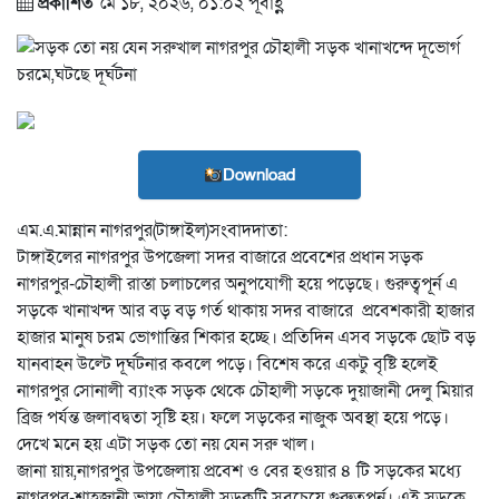
প্রকাশিত
মে ১৮, ২০২৬, ০১:০২ পূর্বাহ্ণ
Download
এম.এ.মান্নান নাগরপুর(টাঙ্গাইল)সংবাদদাতা:
টাঙ্গাইলের নাগরপুর উপজেলা সদর বাজারে প্রবেশের প্রধান সড়ক
নাগরপুর-চৌহালী রাস্তা চলাচলের অনুপযোগী হয়ে পড়েছে। গুরুত্বপূর্ন এ
সড়কে খানাখন্দ আর বড় বড় গর্ত থাকায় সদর বাজারে প্রবেশকারী হাজার
হাজার মানুষ চরম ভোগান্তির শিকার হচ্ছে। প্রতিদিন এসব সড়কে ছোট বড়
যানবাহন উল্টে দূর্ঘটনার কবলে পড়ে। বিশেষ করে একটু বৃষ্টি হলেই
নাগরপুর সোনালী ব্যাংক সড়ক থেকে চৌহালী সড়কে দুয়াজানী দেলু মিয়ার
ব্রিজ পর্যন্ত জলাবদ্বতা সৃষ্টি হয়। ফলে সড়কের নাজুক অবস্থা হয়ে পড়ে।
দেখে মনে হয় এটা সড়ক তো নয় যেন সরু খাল।
জানা য়ায়,নাগরপুর উপজেলায় প্রবেশ ও বের হওয়ার ৪ টি সড়কের মধ্যে
নাগরপুর-শাহজানী ভায়া চৌহালী সড়কটি সবচেয়ে গুরুত্বপূর্ন। এই সড়কে