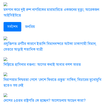
মদপান করে দুই রুশ নাগরিকের মারামারিতে একজনের মৃত্যু, আরেকজন
আইসিইউতে
সর্বশেষ
জনপ্রিয়
প্রযুক্তিগত ত্রুটির কারণে ইতালি বিমানবন্দরে আটকা ঢাকাগামী বিমান,
ভেতরে আড়াই শতাধিক যাত্রী
দিল্লিতে হাসিনার বক্তব্য: আগের কথাই আবার বলল ভারত
নিরাপত্তার নিশ্চয়তা পেলে ‘দেশে ফিরতে প্রস্তুত’ সাকিব, বিচারের মুখোমুখি
হতেও ভয় নেই
দেশের ২৩তম রাষ্ট্রপতি কে হচ্ছেন? আলোচনায় আছেন কারা?