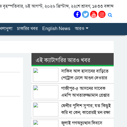
বৃহস্পতিবার, ৬ই আগস্ট, ২০২৬ খ্রিস্টাব্দ, ২২শে শ্রাবণ, ১৪৩৩ বঙ্গাব্দ
েলাধুলা
চাকরির খবর
English News
আরও
এই ক্যাটাগরির আরও খবর
সাকিব আল হাসানের বাড়িতে
পেট্রোল ঢেলে আগুন দেওয়ার
চেষ্টা, ভাঙচুর
গাজীপুর-৫ আসনের সাবেক
এমপি আখতারুজ্জামান গ্রেপ্তার
ফেনীর পুলিশ সুপার; যত কিছুই
করি না কেন, কারোরই মন রক্ষা
করতে পারি না
জুলাই গণঅভ্যুত্থান দিবসে