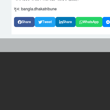
সুএ: bangla.dhakatribune
Share
Tweet
Share
WhatsApp