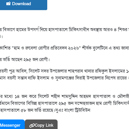
📸 Download
ায় বিভাগে হামের উপসর্গ নিয়ে হাসপাতালে চিকিৎসাধীন অবস্থায় আরও ৪ শিশুর ম
ে।
ে প্রকাশিত “হাম ও রুবেলা রোগীর প্রতিবেদন ২০২৬” শীর্ষক বুলেটিনে এ তথ্য জা
িয়ে ভর্তি আছেন ২৯৫ জন রোগী।
াস বয়সী পুত্র আবিদ, সিলেট সদর উপজেলার শাহপরান থানার রফিকুল ইসলামের 
মাস বয়সী সন্তান নাফি ইসলাম ও সুনামগঞ্জের দিরাই উপজেলার নিপেষ রায়ের
 এর মধ্যে ১৪ জন করে সিলেট শহীদ শামসুদ্দিন আহমদ হাসপাতাল ও মৌলভ
ানে বিভাগের বিভিন্ন হাসপাতালে ২৯৫ জন সন্দেহভাজন হাম রোগী চিকিৎসা
াসপাতালে ৫৮ জন ভর্তি রয়েছে।সুএঃ বাংলা ট্রিউবিউন
Messenger
Copy Link