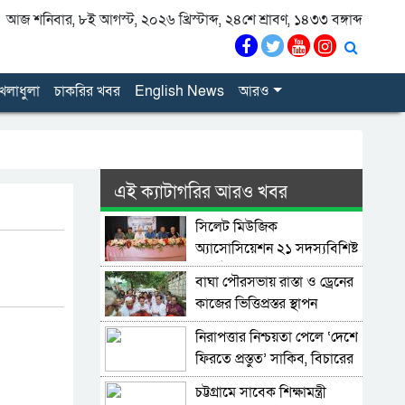
আজ শনিবার, ৮ই আগস্ট, ২০২৬ খ্রিস্টাব্দ, ২৪শে শ্রাবণ, ১৪৩৩ বঙ্গাব্দ
েলাধুলা
চাকরির খবর
English News
আরও
এই ক্যাটাগরির আরও খবর
সিলেট মিউজিক
অ্যাসোসিয়েশন ২১ সদস্যবিশিষ্ট
প্রতিষ্ঠাকালীন কমিটি ঘোষণা
বাঘা পৌরসভায় রাস্তা ও ড্রেনের
কাজের ভিত্তিপ্রস্তর স্থাপন
করলেন-এমপি চাঁদ
নিরাপত্তার নিশ্চয়তা পেলে ‘দেশে
ফিরতে প্রস্তুত’ সাকিব, বিচারের
মুখোমুখি হতেও ভয় নেই
চট্টগ্রামে সাবেক শিক্ষামন্ত্রী