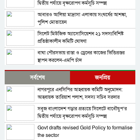
দ্বিতীয় পর্যায়ে বৃক্ষরোপণ কর্মসূচি সম্পন্ন
আবারও আলিয়া মাদ্রাসা এলাকায় সংঘর্ষের আশঙ্কা,
পুলিশ মোতায়েন
সিলেট মিউজিক অ্যাসোসিয়েশন ২১ সদস্যবিশিষ্ট
প্রতিষ্ঠাকালীন কমিটি ঘোষণা
বাঘা পৌরসভায় রাস্তা ও ড্রেনের কাজের ভিত্তিপ্রস্তর
স্থাপন করলেন-এমপি চাঁদ
নিরাপত্তার নিশ্চয়তা পেলে ‘দেশে ফিরতে প্রস্তুত’ সাকিব,
সর্বশেষ
জনপ্রিয়
বিচারের মুখোমুখি হতেও ভয় নেই
নাগরপুরে এনসিপির আহ্বায়ক কমিটি অনুমোদন:
চট্টগ্রামে সাবেক শিক্ষামন্ত্রী নওফেলের বাসভবনে আগুন
আহ্বায়ক তারিয়াশ পলাশ, সদস্য সচিব সরদার
আশরাফ
সবুজ বাংলাদেশ গড়ার প্রত্যয়ে সিলেটে বাবৌযুপ’র
বগুড়ায় ও সিলেটে দুই ঘণ্টার ব্যবধানে সড়ক দুর্ঘটনায়
দ্বিতীয় পর্যায়ে বৃক্ষরোপণ কর্মসূচি সম্পন্ন
শিশুসহ প্রাণ গেল ১৫ জনের
Govt drafts revised Gold Policy to formalise
ঢাকায় বাসভবনে অগ্নিকাণ্ড, স্ত্রীসহ হাসপাতালে ভর্তি
the sector
পাকিস্তান হাইকমিশনার