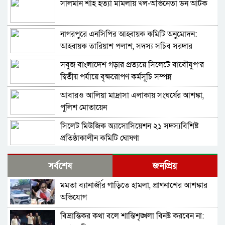
সালমান শাহ হত্যা মামলায় খল-অভিনেতা ডন আটক
নাগরপুরে এনসিপির আহ্বায়ক কমিটি অনুমোদন:
আহ্বায়ক তারিয়াশ পলাশ, সদস্য সচিব সরদার
আশরাফ
সবুজ বাংলাদেশ গড়ার প্রত্যয়ে সিলেটে বাবৌযুপ’র
দ্বিতীয় পর্যায়ে বৃক্ষরোপণ কর্মসূচি সম্পন্ন
আবারও আলিয়া মাদ্রাসা এলাকায় সংঘর্ষের আশঙ্কা,
পুলিশ মোতায়েন
সিলেট মিউজিক অ্যাসোসিয়েশন ২১ সদস্যবিশিষ্ট
প্রতিষ্ঠাকালীন কমিটি ঘোষণা
বাঘা পৌরসভায় রাস্তা ও ড্রেনের কাজের ভিত্তিপ্রস্তর
সর্বশেষ
জনপ্রিয়
স্থাপন করলেন-এমপি চাঁদ
মমতা ব্যানার্জীর গাড়িতে হামলা, প্রাণনাশের আশঙ্কার
নিরাপত্তার নিশ্চয়তা পেলে ‘দেশে ফিরতে প্রস্তুত’ সাকিব,
অভিযোগ
বিচারের মুখোমুখি হতেও ভয় নেই
বিভ্রান্তিকর কথা বলে শান্তিশৃঙ্খলা বিনষ্ট করবেন না:
চট্টগ্রামে সাবেক শিক্ষামন্ত্রী নওফেলের বাসভবনে আগুন