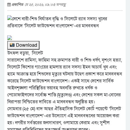
প্রকাশিত
মে ২৫, ২০২৬, ০৯:০৩ অপরাহ্ণ
Download
উৎফল বড়ুয়া, সিলেট
সারাদেশে রামিসা, ফাহিমা সহ ক্রমাগত নারী ও শিশু ধর্ষণ, নৃশংস হত্যা,
সিলেটে কিশোর গ্যাংয়ের হামলায় র‌্যাব সদস্য ইমন আচার্য খুন এবং
হামে আক্রান্ত হয়ে শিশুদের মৃত্যুর ঘটনায় উদ্বেগ প্রকাশ করে মানববন্ধন
করেছে সিলেট ফাউন্ডেশন বাংলাদেশ। একই সাথে দেশের সার্বিক
আইনশৃঙ্খলা পরিস্থিতির ভয়াবহ অবনতি রুখতে ধর্ষক ও
পেডোফাইলদের সর্বোচ্চ শাস্তি (মৃত্যুদণ্ড) এবং দেশের সকল মা-বোনের
নিরাপত্তা নিশ্চিতের দাবিতে এ মানববন্ধন অনুষ্ঠিত হয়।
সোমবার (২৫ মে) বাদ আছর ঐতিহাসিক সিলেট কোর্ট পয়েন্টে ‘সিলেট
ফাউন্ডেশন বাংলাদেশ’-এর উদ্যোগে এই মানববন্ধনের আয়োজন করা
হয়। নগরীর সর্বস্তরের জনসাধারণ, ওলামায়ে কেরাম এবং সুশীল
সমাজের প্রতিনিধিদের স্বতঃস্ফূর্ত অংশগ্রহণ করেন।