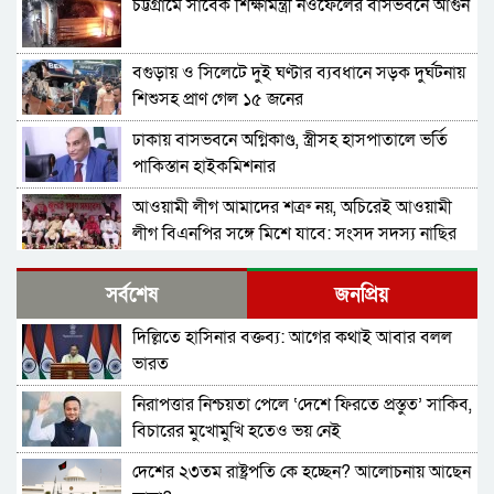
চট্টগ্রামে সাবেক শিক্ষামন্ত্রী নওফেলের বাসভবনে আগুন
বগুড়ায় ও সিলেটে দুই ঘণ্টার ব্যবধানে সড়ক দুর্ঘটনায়
শিশুসহ প্রাণ গেল ১৫ জনের
ঢাকায় বাসভবনে অগ্নিকাণ্ড, স্ত্রীসহ হাসপাতালে ভর্তি
পাকিস্তান হাইকমিশনার
আওয়ামী লীগ আমাদের শত্রু নয়, অচিরেই আওয়ামী
লীগ বিএনপির সঙ্গে মিশে যাবে: সংসদ সদস্য নাছির
শহীদ আহসান জুলাই যোদ্ধা নন—দাবি বিএনপি নেতার,
সর্বশেষ
জনপ্রিয়
জামায়াত নেতা বললেন, ‘সারজিসও ছাত্রলীগ করতেন’
দিল্লিতে হাসিনার বক্তব্য: আগের কথাই আবার বলল
সাকিব আল হাসানের বাড়িতে পেট্রোল ঢেলে আগুন
ভারত
দেওয়ার চেষ্টা, ভাঙচুর
নিরাপত্তার নিশ্চয়তা পেলে ‘দেশে ফিরতে প্রস্তুত’ সাকিব,
গাজীপুর-৫ আসনের সাবেক এমপি আখতারুজ্জামান
বিচারের মুখোমুখি হতেও ভয় নেই
গ্রেপ্তার
দেশের ২৩তম রাষ্ট্রপতি কে হচ্ছেন? আলোচনায় আছেন
ফেনীর পুলিশ সুপার; যত কিছুই করি না কেন, কারোরই