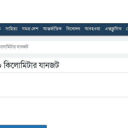
ত
সাহিত্য
সমগ্র দেশ
আন্তর্জাতিক
বিনোদন
আবহওয়া
এক্সক্লুসিভ
খ
কিলোমিটার যানজট
৬০ কিলোমিটার যানজট