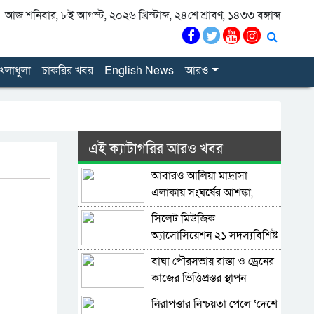
আজ শনিবার, ৮ই আগস্ট, ২০২৬ খ্রিস্টাব্দ, ২৪শে শ্রাবণ, ১৪৩৩ বঙ্গাব্দ
েলাধুলা
চাকরির খবর
English News
আরও
এই ক্যাটাগরির আরও খবর
আবারও আলিয়া মাদ্রাসা
এলাকায় সংঘর্ষের আশঙ্কা,
পুলিশ মোতায়েন
সিলেট মিউজিক
অ্যাসোসিয়েশন ২১ সদস্যবিশিষ্ট
প্রতিষ্ঠাকালীন কমিটি ঘোষণা
বাঘা পৌরসভায় রাস্তা ও ড্রেনের
কাজের ভিত্তিপ্রস্তর স্থাপন
করলেন-এমপি চাঁদ
নিরাপত্তার নিশ্চয়তা পেলে ‘দেশে