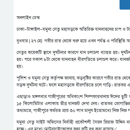
অনলাইন ডেস্ক
ঢাকা–টাঙ্গাইল–যমুনা সেতু মহাসড়কে অতিরিক্ত যানবাহনের চাপ ও টানা
বুধবার ( ২৭ মে) গভীর রাত থেকে শুরু হয়ে এখন পর্যন্ত এ পরিস্থিতি 
সেতুর কয়েকটি স্থানে দুর্ঘটনার কারণে যান চলাচল ব্যাহত হয়। দুর
হয়। পরে সকাল ৮টা থেকে যানবাহন ধীরগতিতে চলাচল করে। যানজট গাজীপু
হয়।
পুলিশ ও যমুনা সেতু কর্তৃপক্ষ জানায়, ঝড়বৃষ্টির কারণে গভীর রাত থ
সড়ক দুর্ঘটনা ঘটে। ফলে মহাসড়কে ধীরগতিতে চলে গাড়ি। রাতভর এর
এছাড়াও মঙ্গলবার গাজীপুরের অধিকাংশ শিল্পকারখানায় ঈদের ছুটি শুর
১৫ কিলোমিটার এলাকায় তীব্র যানজট দেখা দেয়। রাতভর ভোগান্তির
তথ্যমতে, গাজীপুরে কর্মরত প্রায় ৩০ লাখ মানুষ ইতোমধ্যে নিজ নিজ গন
যমুনা সেতু সাইট অফিসের নির্বাহী প্রকৌশলী সৈয়দ রিয়াজ উদ্দিন বল
হচ্ছে। এর মধ্যে মোটরসাইকেলের জন্য দুটি বুথ করা হয়েছে।’