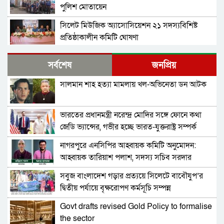
পুলিশ মোতায়েন
সিলেট মিউজিক অ্যাসোসিয়েশন ২১ সদস্যবিশিষ্ট
প্রতিষ্ঠাকালীন কমিটি ঘোষণা
বাঘা পৌরসভায় রাস্তা ও ড্রেনের কাজের ভিত্তিপ্রস্তর
সর্বশেষ
জনপ্রিয়
স্থাপন করলেন-এমপি চাঁদ
সালমান শাহ হত্যা মামলায় খল-অভিনেতা ডন আটক
নিরাপত্তার নিশ্চয়তা পেলে ‘দেশে ফিরতে প্রস্তুত’ সাকিব,
বিচারের মুখোমুখি হতেও ভয় নেই
ভারতের প্রধানমন্ত্রী নরেন্দ্র মোদির সঙ্গে ফোনে কথা
চট্টগ্রামে সাবেক শিক্ষামন্ত্রী নওফেলের বাসভবনে আগুন
জেডি ভ্যান্সের, গভীর হচ্ছে ভারত-যুক্তরাষ্ট্র সম্পর্ক
নাগরপুরে এনসিপির আহ্বায়ক কমিটি অনুমোদন:
বগুড়ায় ও সিলেটে দুই ঘণ্টার ব্যবধানে সড়ক দুর্ঘটনায়
আহ্বায়ক তারিয়াশ পলাশ, সদস্য সচিব সরদার
শিশুসহ প্রাণ গেল ১৫ জনের
আশরাফ
সবুজ বাংলাদেশ গড়ার প্রত্যয়ে সিলেটে বাবৌযুপ’র
ঢাকায় বাসভবনে অগ্নিকাণ্ড, স্ত্রীসহ হাসপাতালে ভর্তি
দ্বিতীয় পর্যায়ে বৃক্ষরোপণ কর্মসূচি সম্পন্ন
পাকিস্তান হাইকমিশনার
Govt drafts revised Gold Policy to formalise
আওয়ামী লীগ আমাদের শত্রু নয়, অচিরেই আওয়ামী
the sector
লীগ বিএনপির সঙ্গে মিশে যাবে: সংসদ সদস্য নাছির