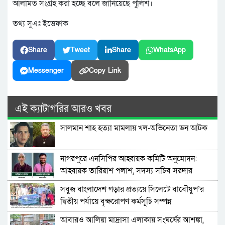
আলামত সংগ্রহ করা হচ্ছে বলে জানিয়েছে পুলিশ।
তথ্য সুএঃ ইত্তেফাক
Share
Tweet
Share
WhatsApp
Messenger
Copy Link
এই ক্যাটাগরির আরও খবর
সালমান শাহ হত্যা মামলায় খল-অভিনেতা ডন আটক
নাগরপুরে এনসিপির আহ্বায়ক কমিটি অনুমোদন:
আহ্বায়ক তারিয়াশ পলাশ, সদস্য সচিব সরদার
আশরাফ
সবুজ বাংলাদেশ গড়ার প্রত্যয়ে সিলেটে বাবৌযুপ’র
দ্বিতীয় পর্যায়ে বৃক্ষরোপণ কর্মসূচি সম্পন্ন
আবারও আলিয়া মাদ্রাসা এলাকায় সংঘর্ষের আশঙ্কা,