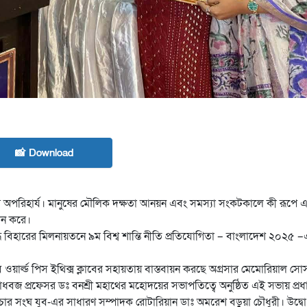
📸 Download
ের জন্য অপরিহার্য। মানুষের মৌলিক দক্ষতা আনয়ন এবং সমস্যা সংকটকালে কী রূপে
দান করে।
বৌদ্ধ বিহারের মিলনায়তনে ৯ম বিশ্ব শান্তি নীতি প্রতিযোগিতা – বাংলাদেশ ২০২৫ –এ
বে ওয়ার্ল্ড পিস ইথিক্স ক্লাবের সহায়তায় বাস্তবায়ন করছে অগ্রসার মেমোরিয়াল স
ধবজ প্রফেসর ডঃ বনশ্রী মহাথের মহোদয়ের সভাপতিত্বে অনুষ্ঠিত এই সভায় প্র
 প্রচার সংঘ যুব-এর সাধারণ সম্পাদক রোটারিয়ান ডাঃ অমরেশ বড়ুয়া চৌধুরী। উদ্