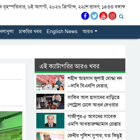
বৃহস্পতিবার, ৬ই আগস্ট, ২০২৬ খ্রিস্টাব্দ, ২২শে শ্রাবণ, ১৪৩৩ বঙ্গাব্দ
েলাধুলা
চাকরির খবর
English News
আরও
এই ক্যাটাগরির আরও খবর
শহীদ আহসান জুলাই যোদ্ধা নন
—দাবি বিএনপি নেতার,
জামায়াত নেতা বললেন,
সাকিব আল হাসানের বাড়িতে
‘সারজিসও ছাত্রলীগ করতেন’
পেট্রোল ঢেলে আগুন দেওয়ার
চেষ্টা, ভাঙচুর
গাজীপুর-৫ আসনের সাবেক
এমপি আখতারুজ্জামান গ্রেপ্তার
ফেনীর পুলিশ সুপার; যত কিছুই