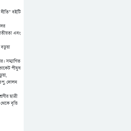
মৌলভীবাজারে যথাযোগ্য
মর্যাদায় পালিত জুলাই
তি নীতি” বইটি
গণঅভ্যুত্থান দিবস
কুষ্টিয়ায় নানা আয়োজনে জুলাই
গণঅভ্যুত্থান দিবস পালিত
দের
 জাতীয়তা এবং
শেখ হাসিনার বক্তব্য প্রচারে
নিষেধাজ্ঞার যৌক্তিকতা নিয়ে
 বড়ুয়া
রুমিন ফারহানার প্রশ্ন
ের। সম্মাণিত
ডভোকেট পীযুষ
ড়ুয়া,
 তপু, দোলন
েণীর ছাত্রী
থেকে বৃত্তি