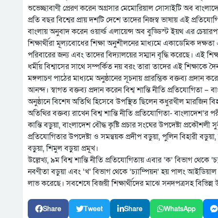
শুভেচ্ছাবাণী প্রেরণ করেন অগ্রসার মেমোরিয়াল সোসাইটি অব বাংলাদেশে
প্রতি বছর বিশ্বের প্রায় দশটি দেশে তাদের নিজস্ব ভাষায় এই প্রতিযোগিতা
বাংলায় অনুবাদ করেন ওয়ার্ল্ড এলায়েন্স অব বুড্ডিস্ট ইয়থ এর চেয়ারপা
শিক্ষার্থীরা মূল্যবোধের শিক্ষা অনুশীলনের মাধ্যমে একাডেমিক দক্ষত
পরিবারের জন্য এবং তাদের বিদ্যালয়ের সম্মান বৃদ্ধি করেছে। এই শি
ধর্মীয় বিশ্বাসের সাথে সম্পর্কিত নয় বরং তারা তাদের এই শিক্ষাকে দ
মঙ্গলাচণ পাঠের মাধ্যমে অনুষ্ঠানের সূচনায় প্রারম্ভিক বক্তব্য প্রদান ক
আনন্দ। স্বাগত বক্তব্য প্রদান করেন বিশ্ব শান্তি নীতি প্রতিযোগিতা 
অনুষ্ঠানে বিশেষ অতিথি হিসেবে উপস্থিত ছিলেন কধুরখীল মারজিন বিহারে
অতিথির বক্তব্য রাখেন বিশ্ব শান্তি নীতি প্রতিযোগিতা- বাংলাদেশ’র পরী
কান্তি বড়ুয়া, বাংলাদেশ বৌদ্ধ কৃষ্টি প্রচার সংঘের উপদেষ্টা প্রকৌশলী স
প্রতিযোগিতার উপদেষ্টা ও সমন্বয়ক প্রদীপ বড়ুয়া, পুলিন বিহারী বড়ুয়া, 
বড়ুয়া, শিমুল বড়ুয়া প্রমূখ।
উল্লেখ্য, ৯ম বিশ্ব শান্তি নীতি প্রতিযোগিতায় এবার ‘ক’ বিভাগ থেকে ‘
নবণীতা বড়ুয়া এবং ‘খ’ বিভাগ থেকে ‘চ্যাম্পিয়ন’ হয় পালং আইডিয়াল উচ্চ 
লাভ করেছে। সবশেষে বিজয়ী শিক্ষার্থীদের মাঝে সনদপত্রসহ বিভিন্ন উ
Share
Tweet
Share
WhatsApp