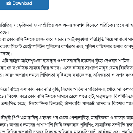
📸 Download
্তিপ্রিয়, সংস্কৃতিমনা ও সম্প্রীতির এক অনন্য জনপদ হিসেবে পরিচিত। তবে সাম্
রেছে।
বং কোরবানি ঈদকে কেন্দ্র করে সম্ভাব্য আইনশৃঙ্খলা পরিস্থিতি নিয়ে সাধারণ মান
রক্ষায় সিলেট মেট্রোপলিটন পুলিশের কার্যক্রম এবং পুলিশ কমিশনার জনাব আবদুল
এসেছে।
নয়; এটি রাষ্ট্রের আইনশৃঙ্খলা ব্যবস্থার ওপর সরাসরি চ্যালেঞ্জ ছুঁড়ে দেওয়ার শাম
্যবোধের সংকটকে সামনে নিয়ে আসে। এসব ঘটনায় সাধারণ মানুষ যেমন বিচলিত
ো হয়েছে। কারণ অপরাধ দমনে শিথিলতা সৃষ্টি হলে সমাজে ভয়, অনিশ্চয়তা ও অপরাধ
দিয়ে বিভিন্ন এলাকায় নজরদারি বৃদ্ধি, বিশেষ অভিযান পরিচালনা, গোয়েন্দা তৎ
করেছে। বিশেষ করে কোরবানি ঈদকে সামনে রেখে পশুর হাট, মহাসড়ক, বিপণিবিত
বে প্রশংসিত হচ্ছে। ঈদকেন্দ্রিক ছিনতাই, চাঁদাবাজি, যানজট, মাদক ও কিশোর গ্
চৌধুরী পিপিএম দায়িত্ব গ্রহণের পর থেকে পেশাদারিত্ব, মানবিকতা ও কঠোর আই
্ছেন। অপরাধ দমনের পাশাপাশি তিনি জনবান্ধব পুলিশিং, সামাজিক সম্প্রীতি রক্
ত্বে বিভিন্ন অপরাধী চক্রের বিরুদ্ধে অভিযান, মাদকবিরোধী কার্যক্রম এবং প্রযুক্তিন