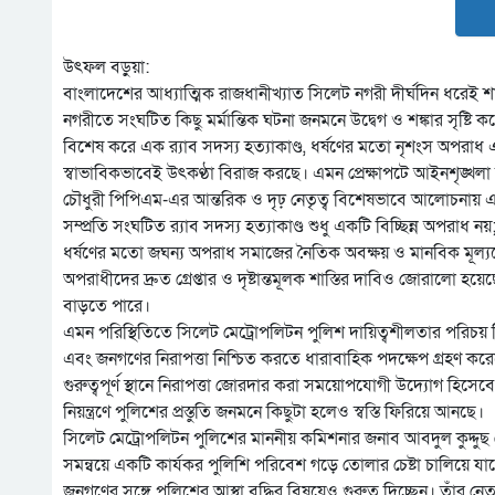
উৎফল বড়ুয়া:
বাংলাদেশের আধ্যাত্মিক রাজধানীখ্যাত সিলেট নগরী দীর্ঘদিন ধরেই শান
নগরীতে সংঘটিত কিছু মর্মান্তিক ঘটনা জনমনে উদ্বেগ ও শঙ্কার সৃষ্টি ক
বিশেষ করে এক র‍্যাব সদস্য হত্যাকাণ্ড, ধর্ষণের মতো নৃশংস অপরাধ এ
স্বাভাবিকভাবেই উৎকণ্ঠা বিরাজ করছে। এমন প্রেক্ষাপটে আইনশৃঙ্খলা 
চৌধুরী পিপিএম-এর আন্তরিক ও দৃঢ় নেতৃত্ব বিশেষভাবে আলোচনায় 
সম্প্রতি সংঘটিত র‍্যাব সদস্য হত্যাকাণ্ড শুধু একটি বিচ্ছিন্ন অপরাধ 
ধর্ষণের মতো জঘন্য অপরাধ সমাজের নৈতিক অবক্ষয় ও মানবিক মূল
অপরাধীদের দ্রুত গ্রেপ্তার ও দৃষ্টান্তমূলক শাস্তির দাবিও জোরাল
বাড়তে পারে।
এমন পরিস্থিতিতে সিলেট মেট্রোপলিটন পুলিশ দায়িত্বশীলতার পরিচয় 
এবং জনগণের নিরাপত্তা নিশ্চিত করতে ধারাবাহিক পদক্ষেপ গ্রহণ 
গুরুত্বপূর্ণ স্থানে নিরাপত্তা জোরদার করা সময়োপযোগী উদ্যোগ হিসে
নিয়ন্ত্রণে পুলিশের প্রস্তুতি জনমনে কিছুটা হলেও স্বস্তি ফিরিয়ে আনছে।
সিলেট মেট্রোপলিটন পুলিশের মাননীয় কমিশনার জনাব আবদুল কুদ্দুছ 
সমন্বয়ে একটি কার্যকর পুলিশি পরিবেশ গড়ে তোলার চেষ্টা চালিয়ে যাচ
জনগণের সঙ্গে পুলিশের আস্থা বৃদ্ধির বিষয়েও গুরুত্ব দিচ্ছেন। তাঁর নেতৃ