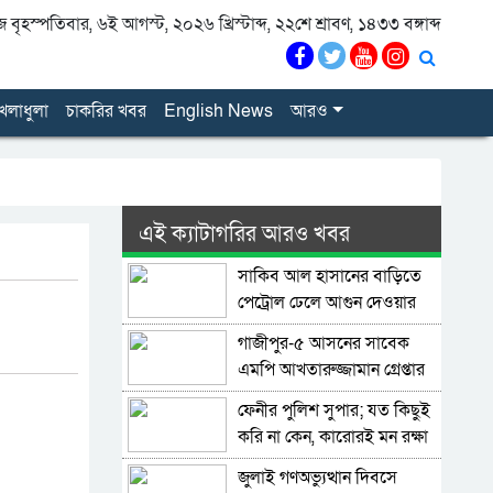
বৃহস্পতিবার, ৬ই আগস্ট, ২০২৬ খ্রিস্টাব্দ, ২২শে শ্রাবণ, ১৪৩৩ বঙ্গাব্দ
েলাধুলা
চাকরির খবর
English News
আরও
এই ক্যাটাগরির আরও খবর
সাকিব আল হাসানের বাড়িতে
পেট্রোল ঢেলে আগুন দেওয়ার
চেষ্টা, ভাঙচুর
গাজীপুর-৫ আসনের সাবেক
এমপি আখতারুজ্জামান গ্রেপ্তার
ফেনীর পুলিশ সুপার; যত কিছুই
করি না কেন, কারোরই মন রক্ষা
করতে পারি না
জুলাই গণঅভ্যুত্থান দিবসে