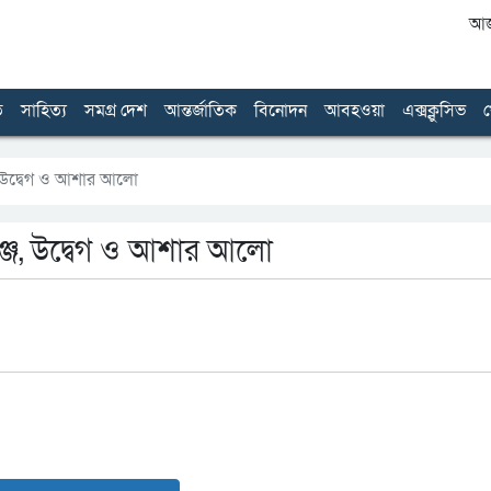
আজ 
ত
সাহিত্য
সমগ্র দেশ
আন্তর্জাতিক
বিনোদন
আবহওয়া
এক্সক্লুসিভ
খ
্জ, উদ্বেগ ও আশার আলো
লেঞ্জ, উদ্বেগ ও আশার আলো