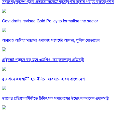
সবুজ বাংলাদেশ গড়ার প্রত্যয়ে সিলেটে বাবৌযুপ’র দ্বিতীয় পর্যায়ে বৃক্ষরোপণ কর্
Govt drafts revised Gold Policy to formalise the sector
আবারও আলিয়া মাদ্রাসা এলাকায় সংঘর্ষের আশঙ্কা, পুলিশ মোতায়েন
প্রাইভেট পড়ালে বন্ধ হবে এমপিও: সমাজকল্যাণ প্রতিমন্ত্রী
৫৪ রানে অলআউট হয়ে ইনিংস ব্যবধানে হারল বাংলাদেশ
ড্যাবের প্রতিষ্ঠাবার্ষিকীতে চিকিৎসক সমাবেশের উদ্বোধন করলেন প্রধানমন্ত্রী