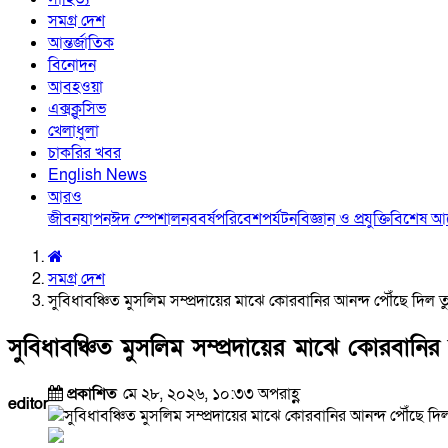
সমগ্র দেশ
আন্তর্জাতিক
বিনোদন
আবহওয়া
এক্সক্লুসিভ
খেলাধুলা
চাকরির খবর
English News
আরও
জীবনযাপন
ঈদ স্পেশাল
নববর্ষ
পরিবেশ
পর্যটন
বিজ্ঞান ও প্রযুক্তি
বিশেষ 
সমগ্র দেশ
সুবিধাবঞ্চিত মুসলিম সম্প্রদায়ের মাঝে কোরবানির আনন্দ পৌঁছে দিল তু
সুবিধাবঞ্চিত মুসলিম সম্প্রদায়ের মাঝে কোরবানির
প্রকাশিত
মে ২৮, ২০২৬, ১০:৩৩ অপরাহ্ণ
editor