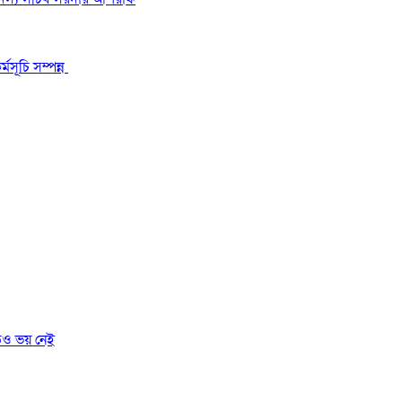
মসূচি সম্পন্ন
তেও ভয় নেই