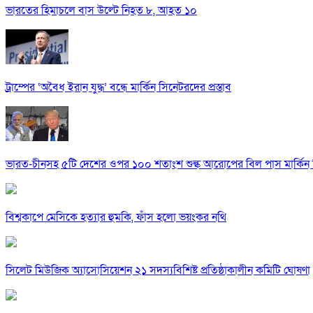
ভারতের হিমাচলে বাস উল্টে নিহত ৮, আহত ১০
ট্রাম্পের ‘অবৈধ ইরান যুদ্ধ’ বন্ধে মার্কিন সিনেটরদের প্রস্তাব
ভারত-চীনসহ ৫টি দেশের ওপর ১০০ শতাংশ শুল্ক আরোপের বিল পাস মার্কিন 
বিশ্বকাপে মেসিকে হত্যার হুমকি, ফাঁস হলো ভয়ংকর নথি
সিলেট মিউজিক অ্যাসোসিয়েশন ২১ সদস্যবিশিষ্ট প্রতিষ্ঠাকালীন কমিটি ঘোষণা