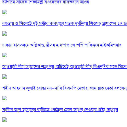
চট্টগ্রামে সাবেক শিক্ষামন্ত্রী নওফেলের বাসভবনে আগুন
বগুড়ায় ও সিলেটে দুই ঘণ্টার ব্যবধানে সড়ক দুর্ঘটনায় শিশুসহ প্রাণ গেল ১৫ 
ঢাকায় বাসভবনে অগ্নিকাণ্ড, স্ত্রীসহ হাসপাতালে ভর্তি পাকিস্তান হাইকমিশনার
আওয়ামী লীগ আমাদের শত্রু নয়, অচিরেই আওয়ামী লীগ বিএনপির সঙ্গে মিশে 
শহীদ আহসান জুলাই যোদ্ধা নন—দাবি বিএনপি নেতার, জামায়াত নেতা বললেন,
সাকিব আল হাসানের বাড়িতে পেট্রোল ঢেলে আগুন দেওয়ার চেষ্টা, ভাঙচুর