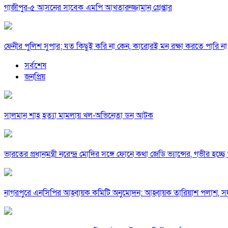
গাজীপুর-৫ আসনের সাবেক এমপি আখতারুজ্জামান গ্রেপ্তার
ফেনীর পুলিশ সুপার; যত কিছুই করি না কেন, কারোরই মন রক্ষা করতে পারি না
সর্বশেষ
জনপ্রিয়
সালমান শাহ হত্যা মামলায় খল-অভিনেতা ডন আটক
ভারতের প্রধানমন্ত্রী নরেন্দ্র মোদির সঙ্গে ফোনে কথা জেডি ভ্যান্সের, গভীর হচ্ছে ভা
নাগরপুরে এনসিপির আহ্বায়ক কমিটি অনুমোদন: আহ্বায়ক তারিয়াশ পলাশ,