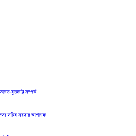
রত-যুক্তরাষ্ট্র সম্পর্ক
 সদস্য সচিব সরদার আশরাফ