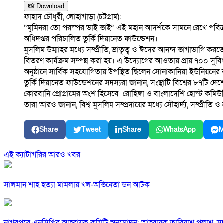
📸 Download
ফাহাদ চৌধুরী, লোহাগাড়া (চট্টগ্রাম):
“মুমিনরা তো পরস্পর ভাই ভাই” এই মহান আদর্শকে সামনে রেখে পবিত্র ঈ
অধিদপ্তর পরিচালিত তুর্কি দিয়ানেত ফাউন্ডেশন।
মুসলিম উম্মাহর মধ্যে সম্প্রীতি, ভ্রাতৃত্ব ও ঈদের আনন্দ ভাগাভাগ
বিতরণ কার্যক্রম সম্পন্ন করা হয়। এ উদ্যোগের আওতায় প্রায় ৭০০ সু
অনুষ্ঠানে সার্বিক সহযোগিতায় উপস্থিত ছিলেন সোনাকানিয়া ইউনিয়নের বাস
তুর্কি দিয়ানেত ফাউন্ডেশনের সদস্যরা জানান, সংস্থাটি বিশ্বের ৮৭টি 
কোরবানি প্রোগ্রামের অংশ হিসেবে রোহিঙ্গা ও বাংলাদেশি হোস্ট কমি
তারা আরও জানান, বিশ্ব মুসলিম সম্প্রদায়ের মধ্যে সৌহার্দ্য, সম্প্রীতি
Share
Tweet
Share
WhatsApp
M
এই ক্যাটাগরির আরও খবর
সালমান শাহ হত্যা মামলায় খল-অভিনেতা ডন আটক
নাগরপুরে এনসিপির আহ্বায়ক কমিটি অনুমোদন: আহ্বায়ক তারিয়াশ পলাশ,