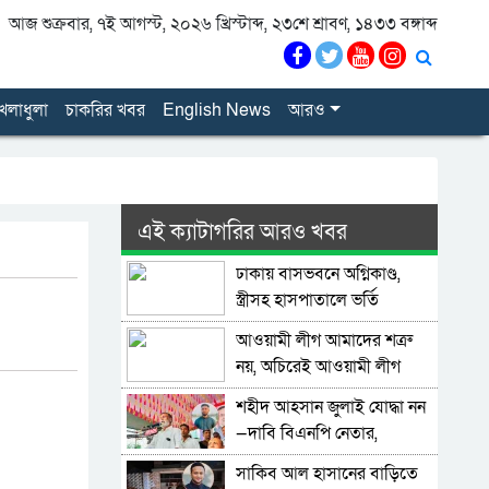
আজ শুক্রবার, ৭ই আগস্ট, ২০২৬ খ্রিস্টাব্দ, ২৩শে শ্রাবণ, ১৪৩৩ বঙ্গাব্দ
েলাধুলা
চাকরির খবর
English News
আরও
এই ক্যাটাগরির আরও খবর
ঢাকায় বাসভবনে অগ্নিকাণ্ড,
স্ত্রীসহ হাসপাতালে ভর্তি
পাকিস্তান হাইকমিশনার
আওয়ামী লীগ আমাদের শত্রু
নয়, অচিরেই আওয়ামী লীগ
বিএনপির সঙ্গে মিশে যাবে:
শহীদ আহসান জুলাই যোদ্ধা নন
সংসদ সদস্য নাছির
—দাবি বিএনপি নেতার,
জামায়াত নেতা বললেন,
সাকিব আল হাসানের বাড়িতে
‘সারজিসও ছাত্রলীগ করতেন’