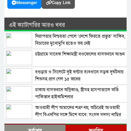
Messenger
Copy Link
এই ক্যাটাগরির আরও খবর
নিরাপত্তার নিশ্চয়তা পেলে ‘দেশে ফিরতে প্রস্তুত’ সাকিব,
বিচারের মুখোমুখি হতেও ভয় নেই
চট্টগ্রামে সাবেক শিক্ষামন্ত্রী নওফেলের বাসভবনে আগুন
বগুড়ায় ও সিলেটে দুই ঘণ্টার ব্যবধানে সড়ক দুর্ঘটনায়
শিশুসহ প্রাণ গেল ১৫ জনের
ঢাকায় বাসভবনে অগ্নিকাণ্ড, স্ত্রীসহ হাসপাতালে ভর্তি
পাকিস্তান হাইকমিশনার
আওয়ামী লীগ আমাদের শত্রু নয়, অচিরেই আওয়ামী
লীগ বিএনপির সঙ্গে মিশে যাবে: সংসদ সদস্য নাছির
শহীদ আহসান জুলাই যোদ্ধা নন—দাবি বিএনপি নেতার,
সর্বশেষ
জনপ্রিয়