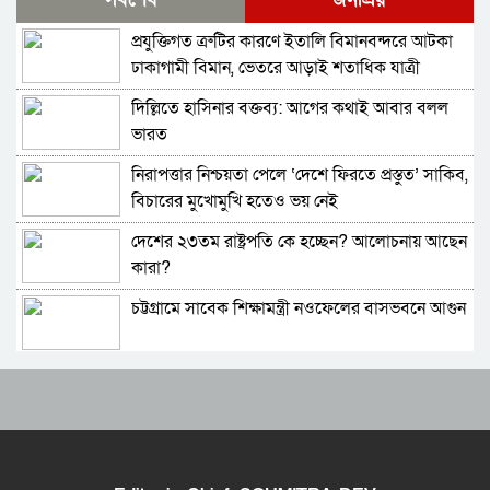
জামায়াত নেতা বললেন, ‘সারজিসও ছাত্রলীগ করতেন’
প্রযুক্তিগত ত্রুটির কারণে ইতালি বিমানবন্দরে আটকা
সাকিব আল হাসানের বাড়িতে পেট্রোল ঢেলে আগুন
ঢাকাগামী বিমান, ভেতরে আড়াই শতাধিক যাত্রী
দেওয়ার চেষ্টা, ভাঙচুর
দিল্লিতে হাসিনার বক্তব্য: আগের কথাই আবার বলল
গাজীপুর-৫ আসনের সাবেক এমপি আখতারুজ্জামান
ভারত
গ্রেপ্তার
নিরাপত্তার নিশ্চয়তা পেলে ‘দেশে ফিরতে প্রস্তুত’ সাকিব,
ফেনীর পুলিশ সুপার; যত কিছুই করি না কেন, কারোরই
বিচারের মুখোমুখি হতেও ভয় নেই
মন রক্ষা করতে পারি না
দেশের ২৩তম রাষ্ট্রপতি কে হচ্ছেন? আলোচনায় আছেন
জুলাই গণঅভ্যুত্থান দিবসে হবিগঞ্জে শহীদদের প্রতি
কারা?
জেলা পুলিশের শ্রদ্ধা
চট্টগ্রামে সাবেক শিক্ষামন্ত্রী নওফেলের বাসভবনে আগুন
মৌলভীবাজারে যথাযোগ্য মর্যাদায় পালিত জুলাই
গণঅভ্যুত্থান দিবস
বাংলাদেশ-পাকিস্তানসহ ১৩ দেশের জোট, কমান্ডার
কুষ্টিয়ায় নানা আয়োজনে জুলাই গণঅভ্যুত্থান দিবস
নিয়োগ দিল সৌদি আরব
পালিত
ভারতের চিকেন নেক নিয়ে নতুন পরিকল্পনা
বহিরাগতদের নিয়ে র‍্যালি করার অভিযোগকে কেন্দ্র
করে বরিশাল বিশ্ববিদ্যালয়ে ছাত্রদল-শিবির সংঘর্ষ,