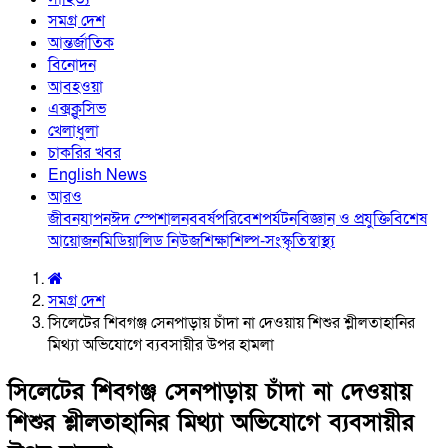
সমগ্র দেশ
আন্তর্জাতিক
বিনোদন
আবহওয়া
এক্সক্লুসিভ
খেলাধুলা
চাকরির খবর
English News
আরও
জীবনযাপন
ঈদ স্পেশাল
নববর্ষ
পরিবেশ
পর্যটন
বিজ্ঞান ও প্রযুক্তি
বিশেষ
আয়োজন
মিডিয়া
লিড নিউজ
শিক্ষা
শিল্প-সংস্কৃতি
স্বাস্থ্য
সমগ্র দেশ
সিলেটের শিবগঞ্জ সেনপাড়ায় চাঁদা না দেওয়ায় শিশুর শ্লীলতাহানির
মিথ্যা অভিযোগে ব্যবসায়ীর উপর হামলা
সিলেটের শিবগঞ্জ সেনপাড়ায় চাঁদা না দেওয়ায়
শিশুর শ্লীলতাহানির মিথ্যা অভিযোগে ব্যবসায়ীর