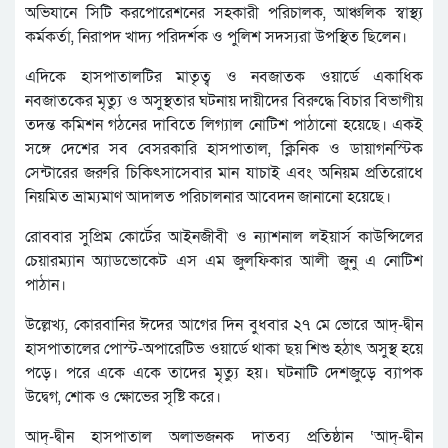
অভিযানে সিটি করপোরেশনের সহকারী পরিচালক, আঞ্চলিক স্বাস্থ্য
কর্মকর্তা, নিরাপদ খাদ্য পরিদর্শক ও পুলিশ সদস্যরা উপস্থিত ছিলেন।
এদিকে হাসপাতালটির মাতৃত্ব ও নবজাতক ওয়ার্ডে একাধিক
নবজাতকের মৃত্যু ও অসুস্থতার ঘটনায় দায়ীদের বিরুদ্ধে বিচার বিভাগীয়
তদন্ত কমিশন গঠনের দাবিতে লিগ্যাল নোটিশ পাঠানো হয়েছে। একই
সঙ্গে দেশের সব বেসরকারি হাসপাতাল, ক্লিনিক ও ডায়াগনস্টিক
সেন্টারের জরুরি চিকিৎসাসেবার মান যাচাই এবং অনিয়ম প্রতিরোধে
নিয়মিত ভ্রাম্যমাণ আদালত পরিচালনার আবেদন জানানো হয়েছে।
রোববার সুপ্রিম কোর্টের আইনজীবী ও ন্যাশনাল লইয়ার্স কাউন্সিলের
চেয়ারম্যান অ্যাডভোকেট এস এম জুলফিকার আলী জুনু এ নোটিশ
পাঠান।
উল্লেখ্য, কোরবানির ঈদের আগের দিন বুধবার ২৭ মে ভোরে আদ্-দ্বীন
হাসপাতালের পোস্ট-অপারেটিভ ওয়ার্ডে থাকা ছয় শিশু হঠাৎ অসুস্থ হয়ে
পড়ে। পরে একে একে তাদের মৃত্যু হয়। ঘটনাটি দেশজুড়ে ব্যাপক
উদ্বেগ, শোক ও ক্ষোভের সৃষ্টি করে।
আদ্-দ্বীন হাসপাতাল অলাভজনক দাতব্য প্রতিষ্ঠান ‘আদ্-দ্বীন