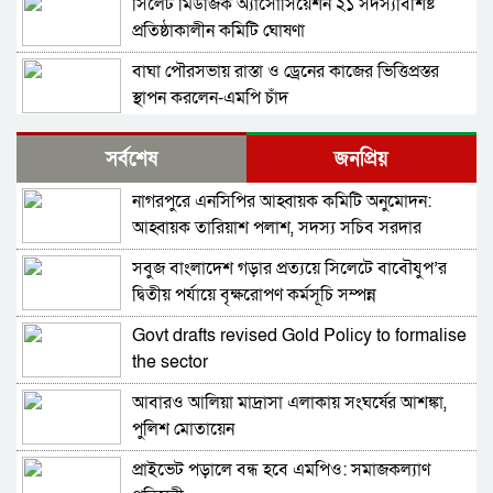
সিলেট মিউজিক অ্যাসোসিয়েশন ২১ সদস্যবিশিষ্ট
প্রতিষ্ঠাকালীন কমিটি ঘোষণা
বাঘা পৌরসভায় রাস্তা ও ড্রেনের কাজের ভিত্তিপ্রস্তর
স্থাপন করলেন-এমপি চাঁদ
নিরাপত্তার নিশ্চয়তা পেলে ‘দেশে ফিরতে প্রস্তুত’ সাকিব,
সর্বশেষ
জনপ্রিয়
বিচারের মুখোমুখি হতেও ভয় নেই
নাগরপুরে এনসিপির আহ্বায়ক কমিটি অনুমোদন:
চট্টগ্রামে সাবেক শিক্ষামন্ত্রী নওফেলের বাসভবনে আগুন
আহ্বায়ক তারিয়াশ পলাশ, সদস্য সচিব সরদার
আশরাফ
সবুজ বাংলাদেশ গড়ার প্রত্যয়ে সিলেটে বাবৌযুপ’র
বগুড়ায় ও সিলেটে দুই ঘণ্টার ব্যবধানে সড়ক দুর্ঘটনায়
দ্বিতীয় পর্যায়ে বৃক্ষরোপণ কর্মসূচি সম্পন্ন
শিশুসহ প্রাণ গেল ১৫ জনের
Govt drafts revised Gold Policy to formalise
ঢাকায় বাসভবনে অগ্নিকাণ্ড, স্ত্রীসহ হাসপাতালে ভর্তি
the sector
পাকিস্তান হাইকমিশনার
আবারও আলিয়া মাদ্রাসা এলাকায় সংঘর্ষের আশঙ্কা,
আওয়ামী লীগ আমাদের শত্রু নয়, অচিরেই আওয়ামী
পুলিশ মোতায়েন
লীগ বিএনপির সঙ্গে মিশে যাবে: সংসদ সদস্য নাছির
প্রাইভেট পড়ালে বন্ধ হবে এমপিও: সমাজকল্যাণ
শহীদ আহসান জুলাই যোদ্ধা নন—দাবি বিএনপি নেতার,