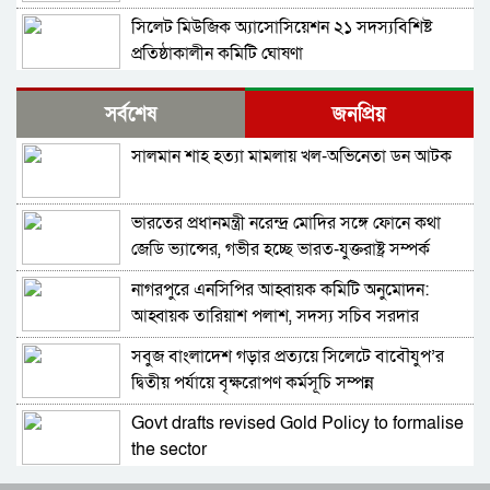
সিলেট মিউজিক অ্যাসোসিয়েশন ২১ সদস্যবিশিষ্ট
প্রতিষ্ঠাকালীন কমিটি ঘোষণা
বাঘা পৌরসভায় রাস্তা ও ড্রেনের কাজের ভিত্তিপ্রস্তর
সর্বশেষ
জনপ্রিয়
স্থাপন করলেন-এমপি চাঁদ
সালমান শাহ হত্যা মামলায় খল-অভিনেতা ডন আটক
নিরাপত্তার নিশ্চয়তা পেলে ‘দেশে ফিরতে প্রস্তুত’ সাকিব,
বিচারের মুখোমুখি হতেও ভয় নেই
ভারতের প্রধানমন্ত্রী নরেন্দ্র মোদির সঙ্গে ফোনে কথা
চট্টগ্রামে সাবেক শিক্ষামন্ত্রী নওফেলের বাসভবনে আগুন
জেডি ভ্যান্সের, গভীর হচ্ছে ভারত-যুক্তরাষ্ট্র সম্পর্ক
নাগরপুরে এনসিপির আহ্বায়ক কমিটি অনুমোদন:
বগুড়ায় ও সিলেটে দুই ঘণ্টার ব্যবধানে সড়ক দুর্ঘটনায়
আহ্বায়ক তারিয়াশ পলাশ, সদস্য সচিব সরদার
শিশুসহ প্রাণ গেল ১৫ জনের
আশরাফ
সবুজ বাংলাদেশ গড়ার প্রত্যয়ে সিলেটে বাবৌযুপ’র
ঢাকায় বাসভবনে অগ্নিকাণ্ড, স্ত্রীসহ হাসপাতালে ভর্তি
দ্বিতীয় পর্যায়ে বৃক্ষরোপণ কর্মসূচি সম্পন্ন
পাকিস্তান হাইকমিশনার
Govt drafts revised Gold Policy to formalise
আওয়ামী লীগ আমাদের শত্রু নয়, অচিরেই আওয়ামী
the sector
লীগ বিএনপির সঙ্গে মিশে যাবে: সংসদ সদস্য নাছির