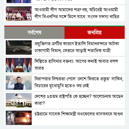
আওয়ামী লীগ আমাদের শত্রু নয়, অচিরেই আওয়ামী
লীগ বিএনপির সঙ্গে মিশে যাবে: সংসদ সদস্য নাছির
শহীদ আহসান জুলাই যোদ্ধা নন—দাবি বিএনপি নেতার,
সর্বশেষ
জনপ্রিয়
জামায়াত নেতা বললেন, ‘সারজিসও ছাত্রলীগ করতেন’
প্রযুক্তিগত ত্রুটির কারণে ইতালি বিমানবন্দরে আটকা
সাকিব আল হাসানের বাড়িতে পেট্রোল ঢেলে আগুন
ঢাকাগামী বিমান, ভেতরে আড়াই শতাধিক যাত্রী
দেওয়ার চেষ্টা, ভাঙচুর
দিল্লিতে হাসিনার বক্তব্য: আগের কথাই আবার বলল
গাজীপুর-৫ আসনের সাবেক এমপি আখতারুজ্জামান
ভারত
গ্রেপ্তার
নিরাপত্তার নিশ্চয়তা পেলে ‘দেশে ফিরতে প্রস্তুত’ সাকিব,
ফেনীর পুলিশ সুপার; যত কিছুই করি না কেন, কারোরই
বিচারের মুখোমুখি হতেও ভয় নেই
মন রক্ষা করতে পারি না
দেশের ২৩তম রাষ্ট্রপতি কে হচ্ছেন? আলোচনায় আছেন
জুলাই গণঅভ্যুত্থান দিবসে হবিগঞ্জে শহীদদের প্রতি
কারা?
জেলা পুলিশের শ্রদ্ধা
চট্টগ্রামে সাবেক শিক্ষামন্ত্রী নওফেলের বাসভবনে আগুন
মৌলভীবাজারে যথাযোগ্য মর্যাদায় পালিত জুলাই
গণঅভ্যুত্থান দিবস