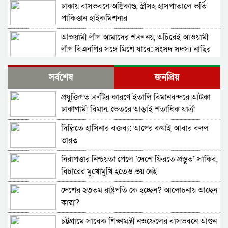
ঢাকায় বাসভবনে অগ্নিকাণ্ড, স্ত্রীসহ হাসপাতালে ভর্তি
পাকিস্তান হাইকমিশনার
আওয়ামী লীগ আমাদের শত্রু নয়, অচিরেই আওয়ামী
লীগ বিএনপির সঙ্গে মিশে যাবে: সংসদ সদস্য নাছির
শহীদ আহসান জুলাই যোদ্ধা নন—দাবি বিএনপি নেতার,
সর্বশেষ
জনপ্রিয়
জামায়াত নেতা বললেন, ‘সারজিসও ছাত্রলীগ করতেন’
প্রযুক্তিগত ত্রুটির কারণে ইতালি বিমানবন্দরে আটকা
সাকিব আল হাসানের বাড়িতে পেট্রোল ঢেলে আগুন
ঢাকাগামী বিমান, ভেতরে আড়াই শতাধিক যাত্রী
দেওয়ার চেষ্টা, ভাঙচুর
দিল্লিতে হাসিনার বক্তব্য: আগের কথাই আবার বলল
গাজীপুর-৫ আসনের সাবেক এমপি আখতারুজ্জামান
ভারত
গ্রেপ্তার
নিরাপত্তার নিশ্চয়তা পেলে ‘দেশে ফিরতে প্রস্তুত’ সাকিব,
ফেনীর পুলিশ সুপার; যত কিছুই করি না কেন, কারোরই
বিচারের মুখোমুখি হতেও ভয় নেই
মন রক্ষা করতে পারি না
দেশের ২৩তম রাষ্ট্রপতি কে হচ্ছেন? আলোচনায় আছেন
জুলাই গণঅভ্যুত্থান দিবসে হবিগঞ্জে শহীদদের প্রতি
কারা?
জেলা পুলিশের শ্রদ্ধা
চট্টগ্রামে সাবেক শিক্ষামন্ত্রী নওফেলের বাসভবনে আগুন
মৌলভীবাজারে যথাযোগ্য মর্যাদায় পালিত জুলাই