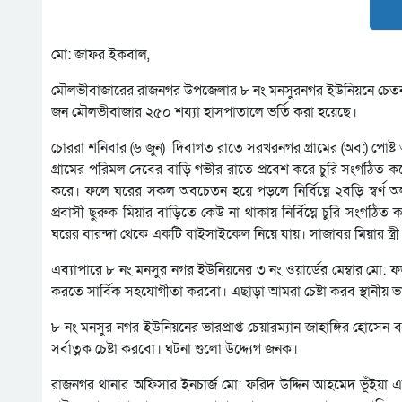
মো: জাফর ইকবাল,
মৌলভীবাজারের রাজনগর উপজেলার ৮ নং মনসুরনগর ইউনিয়নে চেতনানাশ
জন মৌলভীবাজার ২৫০ শয্যা হাসপাতালে ভর্তি করা হয়েছে।
চোররা শনিবার (৬ জুন) দিবাগত রাতে সরখরনগর গ্রামের (অব:) পোষ্ট অফিস
গ্রামের পরিমল দেবের বাড়ি গভীর রাতে প্রবেশ করে চুরি সংগঠিত ক
করে। ফলে ঘরের সকল অবচেতন হয়ে পড়লে নির্বিঘ্নে ২বড়ি স্বর্ণ অলংন
প্রবাসী ছুরুক মিয়ার বাড়িতে কেউ না থাকায় নির্বিঘ্নে চুরি সংগঠি
ঘরের বারন্দা থেকে একটি বাইসাইকেল নিয়ে যায়। সাজাবর মিয়ার স্ত্
এব্যাপারে ৮ নং মনসুর নগর ইউনিয়নের ৩ নং ওয়ার্ডের মেম্বার মো
করতে সার্বিক সহযোগীতা করবো। এছাড়া আমরা চেষ্টা করব স্থানীয় 
৮ নং মনসুর নগর ইউনিয়নের ভারপ্রাপ্ত চেয়ারম্যান জাহাঙ্গির হোসেন
সর্বাত্নক চেষ্টা করবো। ঘটনা গুলো উদ্দ্যেগ জনক।
রাজনগর থানার অফিসার ইনচার্জ মো: ফরিদ উদ্দিন আহমেদ ভূঁইয়া