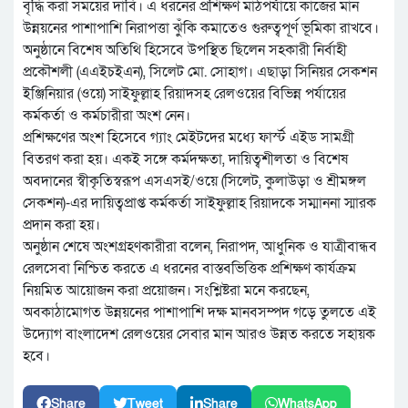
বৃদ্ধি করা সময়ের দাবি। এ ধরনের প্রশিক্ষণ মাঠপর্যায়ে কাজের মান
উন্নয়নের পাশাপাশি নিরাপত্তা ঝুঁকি কমাতেও গুরুত্বপূর্ণ ভূমিকা রাখবে।
অনুষ্ঠানে বিশেষ অতিথি হিসেবে উপস্থিত ছিলেন সহকারী নির্বাহী
প্রকৌশলী (এএইচইএন), সিলেট মো. সোহাগ। এছাড়া সিনিয়র সেকশন
ইঞ্জিনিয়ার (ওয়ে) সাইফুল্লাহ রিয়াদসহ রেলওয়ের বিভিন্ন পর্যায়ের
কর্মকর্তা ও কর্মচারীরা অংশ নেন।
প্রশিক্ষণের অংশ হিসেবে গ্যাং মেইটদের মধ্যে ফার্স্ট এইড সামগ্রী
বিতরণ করা হয়। একই সঙ্গে কর্মদক্ষতা, দায়িত্বশীলতা ও বিশেষ
অবদানের স্বীকৃতিস্বরূপ এসএসই/ওয়ে (সিলেট, কুলাউড়া ও শ্রীমঙ্গল
সেকশন)-এর দায়িত্বপ্রাপ্ত কর্মকর্তা সাইফুল্লাহ রিয়াদকে সম্মাননা স্মারক
প্রদান করা হয়।
অনুষ্ঠান শেষে অংশগ্রহণকারীরা বলেন, নিরাপদ, আধুনিক ও যাত্রীবান্ধব
রেলসেবা নিশ্চিত করতে এ ধরনের বাস্তবভিত্তিক প্রশিক্ষণ কার্যক্রম
নিয়মিত আয়োজন করা প্রয়োজন। সংশ্লিষ্টরা মনে করছেন,
অবকাঠামোগত উন্নয়নের পাশাপাশি দক্ষ মানবসম্পদ গড়ে তুলতে এই
উদ্যোগ বাংলাদেশ রেলওয়ের সেবার মান আরও উন্নত করতে সহায়ক
হবে।
Share
Tweet
Share
WhatsApp