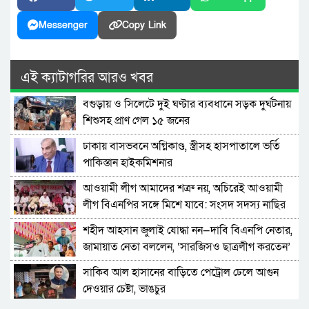
Messenger
Copy Link
এই ক্যাটাগরির আরও খবর
বগুড়ায় ও সিলেটে দুই ঘণ্টার ব্যবধানে সড়ক দুর্ঘটনায়
শিশুসহ প্রাণ গেল ১৫ জনের
ঢাকায় বাসভবনে অগ্নিকাণ্ড, স্ত্রীসহ হাসপাতালে ভর্তি
পাকিস্তান হাইকমিশনার
আওয়ামী লীগ আমাদের শত্রু নয়, অচিরেই আওয়ামী
লীগ বিএনপির সঙ্গে মিশে যাবে: সংসদ সদস্য নাছির
শহীদ আহসান জুলাই যোদ্ধা নন—দাবি বিএনপি নেতার,
জামায়াত নেতা বললেন, ‘সারজিসও ছাত্রলীগ করতেন’
সাকিব আল হাসানের বাড়িতে পেট্রোল ঢেলে আগুন
দেওয়ার চেষ্টা, ভাঙচুর