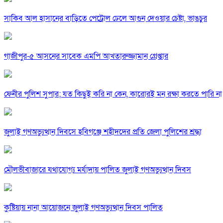
সাকিব আল হাসানের বাড়িতে পেট্রোল ঢেলে আগুন দেওয়ার চেষ্টা, ভাঙচুর
গাজীপুর-৫ আসনের সাবেক এমপি আখতারুজ্জামান গ্রেপ্তার
ফেনীর পুলিশ সুপার; যত কিছুই করি না কেন, কারোরই মন রক্ষা করতে পারি না
জুলাই গণঅভ্যুত্থান দিবসে হবিগঞ্জে শহীদদের প্রতি জেলা পুলিশের শ্রদ্ধা
মৌলভীবাজারে যথাযোগ্য মর্যাদায় পালিত জুলাই গণঅভ্যুত্থান দিবস
কুষ্টিয়ায় নানা আয়োজনে জুলাই গণঅভ্যুত্থান দিবস পালিত