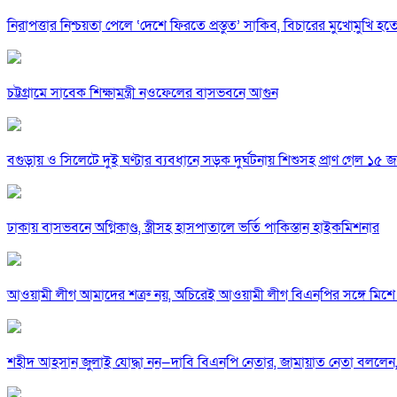
নিরাপত্তার নিশ্চয়তা পেলে ‘দেশে ফিরতে প্রস্তুত’ সাকিব, বিচারের মুখোমুখি হ
চট্টগ্রামে সাবেক শিক্ষামন্ত্রী নওফেলের বাসভবনে আগুন
বগুড়ায় ও সিলেটে দুই ঘণ্টার ব্যবধানে সড়ক দুর্ঘটনায় শিশুসহ প্রাণ গেল ১৫ 
ঢাকায় বাসভবনে অগ্নিকাণ্ড, স্ত্রীসহ হাসপাতালে ভর্তি পাকিস্তান হাইকমিশনার
আওয়ামী লীগ আমাদের শত্রু নয়, অচিরেই আওয়ামী লীগ বিএনপির সঙ্গে মিশে 
শহীদ আহসান জুলাই যোদ্ধা নন—দাবি বিএনপি নেতার, জামায়াত নেতা বললেন,