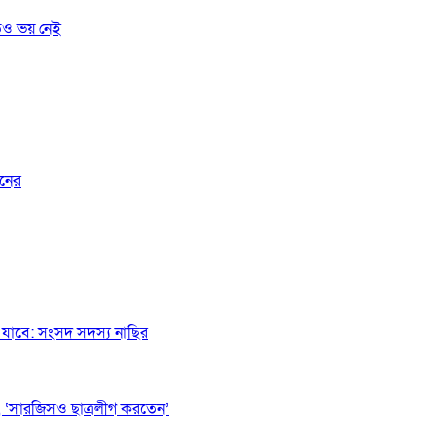
তেও ভয় নেই
জনের
যাবে: সংসদ সদস্য নাছির
 ‘সারজিসও ছাত্রলীগ করতেন’