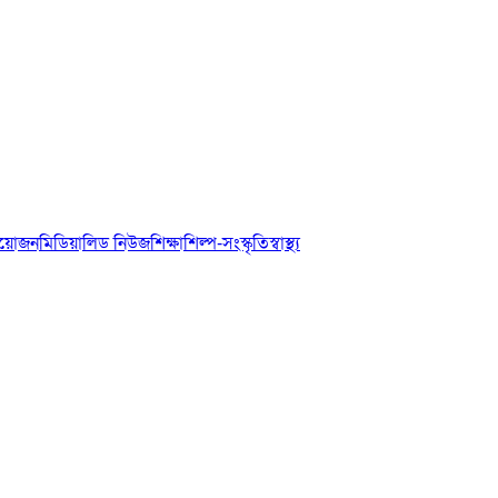
আয়োজন
মিডিয়া
লিড নিউজ
শিক্ষা
শিল্প-সংস্কৃতি
স্বাস্থ্য