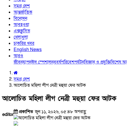
সমগ্র দেশ
আন্তর্জাতিক
বিনোদন
আবহওয়া
এক্সক্লুসিভ
খেলাধুলা
চাকরির খবর
English News
আরও
জীবনযাপন
ঈদ স্পেশাল
নববর্ষ
পরিবেশ
পর্যটন
বিজ্ঞান ও প্রযুক্তি
বিশেষ 
সমগ্র দেশ
আলোচিত মহিলা লীগ নেত্রী মহুয়া ফের আটক
আলোচিত মহিলা লীগ নেত্রী মহুয়া ফের আটক
প্রকাশিত
জুন ১১, ২০২৬, ০৫:৪৮ অপরাহ্ণ
editor