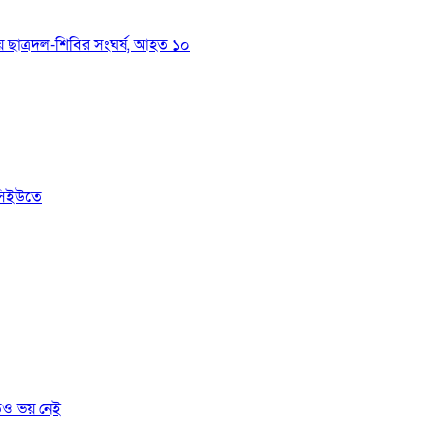
য়ে ছাত্রদল-শিবির সংঘর্ষ, আহত ১০
সিইউতে
তেও ভয় নেই