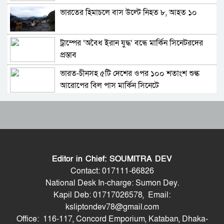
ভারতের হিমাচলে বাস উল্টে নিহত ৮, আহত ১০
সাকিব আল হাসানের বাড়িতে পেট্রোল ঢেলে আগুন
দেওয়ার চেষ্টা, ভাঙচুর
ট্রাম্পের ‘অবৈধ ইরান যুদ্ধ’ বন্ধে মার্কিন সিনেটরদের
গাজীপুর-৫ আসনের সাবেক এমপি আখতারুজ্জামান
প্রস্তাব
গ্রেপ্তার
ভারত-চীনসহ ৫টি দেশের ওপর ১০০ শতাংশ শুল্ক
ফেনীর পুলিশ সুপার; যত কিছুই করি না কেন, কারোরই
আরোপের বিল পাস মার্কিন সিনেটে
মন রক্ষা করতে পারি না
বিশ্বকাপে মেসিকে হত্যার হুমকি, ফাঁস হলো ভয়ংকর
জুলাই গণঅভ্যুত্থান দিবসে হবিগঞ্জে শহীদদের প্রতি
নথি
জেলা পুলিশের শ্রদ্ধা
সিলেট মিউজিক অ্যাসোসিয়েশন ২১ সদস্যবিশিষ্ট
মৌলভীবাজারে যথাযোগ্য মর্যাদায় পালিত জুলাই
প্রতিষ্ঠাকালীন কমিটি ঘোষণা
গণঅভ্যুত্থান দিবস
Editor in Chief: SOUMITRA DEV
বাঘা পৌরসভায় রাস্তা ও ড্রেনের কাজের ভিত্তিপ্রস্তর
কুষ্টিয়ায় নানা আয়োজনে জুলাই গণঅভ্যুত্থান দিবস
Contact: 017111-66826
স্থাপন করলেন-এমপি চাঁদ
পালিত
National Desk In-charge: Sumon Dey.
Kapil Deb: 01717026578, Email:
প্রযুক্তিগত ত্রুটির কারণে ইতালি বিমানবন্দরে আটকা
শেখ হাসিনার বক্তব্য প্রচারে নিষেধাজ্ঞার যৌক্তিকতা
ksliptondev78@gmail.com
ঢাকাগামী বিমান, ভেতরে আড়াই শতাধিক যাত্রী
নিয়ে রুমিন ফারহানার প্রশ্ন
Office: 116-117, Concord Emporium, Kataban, Dhaka-