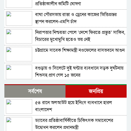
প্রতিষ্ঠাকালীন কমিটি ঘোষণা
বাঘা পৌরসভায় রাস্তা ও ড্রেনের কাজের ভিত্তিপ্রস্তর
স্থাপন করলেন-এমপি চাঁদ
নিরাপত্তার নিশ্চয়তা পেলে ‘দেশে ফিরতে প্রস্তুত’ সাকিব,
বিচারের মুখোমুখি হতেও ভয় নেই
চট্টগ্রামে সাবেক শিক্ষামন্ত্রী নওফেলের বাসভবনে আগুন
বগুড়ায় ও সিলেটে দুই ঘণ্টার ব্যবধানে সড়ক দুর্ঘটনায়
শিশুসহ প্রাণ গেল ১৫ জনের
ঢাকায় বাসভবনে অগ্নিকাণ্ড, স্ত্রীসহ হাসপাতালে ভর্তি
সর্বশেষ
জনপ্রিয়
পাকিস্তান হাইকমিশনার
৫৪ রানে অলআউট হয়ে ইনিংস ব্যবধানে হারল
আওয়ামী লীগ আমাদের শত্রু নয়, অচিরেই আওয়ামী
বাংলাদেশ
লীগ বিএনপির সঙ্গে মিশে যাবে: সংসদ সদস্য নাছির
ড্যাবের প্রতিষ্ঠাবার্ষিকীতে চিকিৎসক সমাবেশের
শহীদ আহসান জুলাই যোদ্ধা নন—দাবি বিএনপি নেতার,
উদ্বোধন করলেন প্রধানমন্ত্রী
জামায়াত নেতা বললেন, ‘সারজিসও ছাত্রলীগ করতেন’