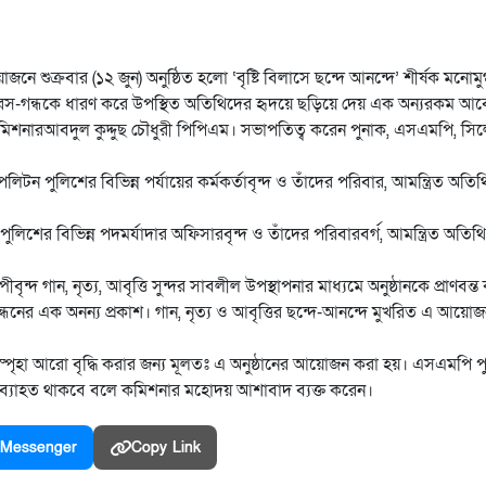
 শুক্রবার (১২ জুন) অনুষ্ঠিত হলো ‘বৃষ্টি বিলাসে ছন্দে আনন্দে’ শীর্ষক মনোমুগ্
ূপ-রস-গন্ধকে ধারণ করে উপস্থিত অতিথিদের হৃদয়ে ছড়িয়ে দেয় এক অন্যরকম আ
 কমিশনারআবদুল কুদ্দুছ চৌধুরী পিপিএম। সভাপতিত্ব করেন পুনাক, এসএমপি, সি
লিটন পুলিশের বিভিন্ন পর্যায়ের কর্মকর্তাবৃন্দ ও তাঁদের পরিবার, আমন্ত্রিত অতি
লিশের বিভিন্ন পদমর্যাদার অফিসারবৃন্দ ও তাঁদের পরিবারবর্গ, আমন্ত্রিত অতিথি
পীবৃন্দ গান, নৃত্য, আবৃত্তি সুন্দর সাবলীল উপস্থাপনার মাধ্যমে অনুষ্ঠানকে প্রাণবন্
ক বন্ধনের এক অনন্য প্রকাশ। গান, নৃত্য ও আবৃত্তির ছন্দে-আনন্দে মুখরিত এ আয়ো
স্পৃহা আরো বৃদ্ধি করার জন্য মূলতঃ এ অনুষ্ঠানের আয়োজন করা হয়। এসএমপি 
ব্যাহত থাকবে বলে কমিশনার মহোদয় আশাবাদ ব্যক্ত করেন।
Messenger
Copy Link