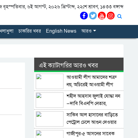
বৃহস্পতিবার, ৬ই আগস্ট, ২০২৬ খ্রিস্টাব্দ, ২২শে শ্রাবণ, ১৪৩৩ বঙ্গাব্দ
েলাধুলা
চাকরির খবর
English News
আরও
এই ক্যাটাগরির আরও খবর
আওয়ামী লীগ আমাদের শত্রু
নয়, অচিরেই আওয়ামী লীগ
বিএনপির সঙ্গে মিশে যাবে:
শহীদ আহসান জুলাই যোদ্ধা নন
সংসদ সদস্য নাছির
—দাবি বিএনপি নেতার,
জামায়াত নেতা বললেন,
সাকিব আল হাসানের বাড়িতে
‘সারজিসও ছাত্রলীগ করতেন’
পেট্রোল ঢেলে আগুন দেওয়ার
চেষ্টা, ভাঙচুর
গাজীপুর-৫ আসনের সাবেক