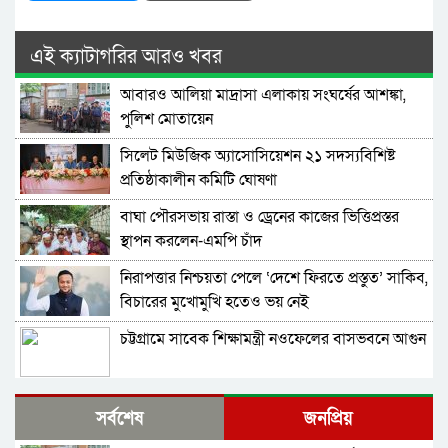
এই ক্যাটাগরির আরও খবর
আবারও আলিয়া মাদ্রাসা এলাকায় সংঘর্ষের আশঙ্কা,
পুলিশ মোতায়েন
সিলেট মিউজিক অ্যাসোসিয়েশন ২১ সদস্যবিশিষ্ট
প্রতিষ্ঠাকালীন কমিটি ঘোষণা
বাঘা পৌরসভায় রাস্তা ও ড্রেনের কাজের ভিত্তিপ্রস্তর
স্থাপন করলেন-এমপি চাঁদ
নিরাপত্তার নিশ্চয়তা পেলে ‘দেশে ফিরতে প্রস্তুত’ সাকিব,
বিচারের মুখোমুখি হতেও ভয় নেই
চট্টগ্রামে সাবেক শিক্ষামন্ত্রী নওফেলের বাসভবনে আগুন
বগুড়ায় ও সিলেটে দুই ঘণ্টার ব্যবধানে সড়ক দুর্ঘটনায়
সর্বশেষ
জনপ্রিয়
শিশুসহ প্রাণ গেল ১৫ জনের