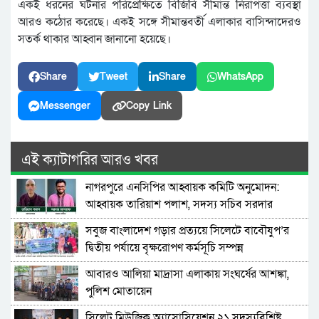
একই ধরনের ঘটনার পরিপ্রেক্ষিতে বিজিবি সীমান্ত নিরাপত্তা ব্যবস্থা
আরও কঠোর করেছে। একই সঙ্গে সীমান্তবর্তী এলাকার বাসিন্দাদেরও
সতর্ক থাকার আহ্বান জানানো হয়েছে।
Share
Tweet
Share
WhatsApp
Messenger
Copy Link
এই ক্যাটাগরির আরও খবর
নাগরপুরে এনসিপির আহ্বায়ক কমিটি অনুমোদন:
আহ্বায়ক তারিয়াশ পলাশ, সদস্য সচিব সরদার
আশরাফ
সবুজ বাংলাদেশ গড়ার প্রত্যয়ে সিলেটে বাবৌযুপ’র
দ্বিতীয় পর্যায়ে বৃক্ষরোপণ কর্মসূচি সম্পন্ন
আবারও আলিয়া মাদ্রাসা এলাকায় সংঘর্ষের আশঙ্কা,
পুলিশ মোতায়েন
সিলেট মিউজিক অ্যাসোসিয়েশন ২১ সদস্যবিশিষ্ট