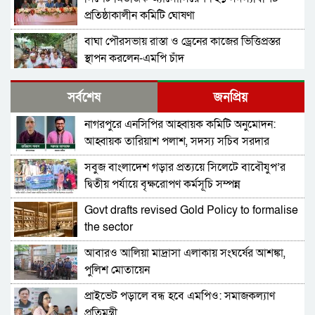
প্রতিষ্ঠাকালীন কমিটি ঘোষণা
বাঘা পৌরসভায় রাস্তা ও ড্রেনের কাজের ভিত্তিপ্রস্তর
স্থাপন করলেন-এমপি চাঁদ
নিরাপত্তার নিশ্চয়তা পেলে ‘দেশে ফিরতে প্রস্তুত’ সাকিব,
সর্বশেষ
জনপ্রিয়
বিচারের মুখোমুখি হতেও ভয় নেই
নাগরপুরে এনসিপির আহ্বায়ক কমিটি অনুমোদন:
চট্টগ্রামে সাবেক শিক্ষামন্ত্রী নওফেলের বাসভবনে আগুন
আহ্বায়ক তারিয়াশ পলাশ, সদস্য সচিব সরদার
আশরাফ
সবুজ বাংলাদেশ গড়ার প্রত্যয়ে সিলেটে বাবৌযুপ’র
বগুড়ায় ও সিলেটে দুই ঘণ্টার ব্যবধানে সড়ক দুর্ঘটনায়
দ্বিতীয় পর্যায়ে বৃক্ষরোপণ কর্মসূচি সম্পন্ন
শিশুসহ প্রাণ গেল ১৫ জনের
Govt drafts revised Gold Policy to formalise
ঢাকায় বাসভবনে অগ্নিকাণ্ড, স্ত্রীসহ হাসপাতালে ভর্তি
the sector
পাকিস্তান হাইকমিশনার
আবারও আলিয়া মাদ্রাসা এলাকায় সংঘর্ষের আশঙ্কা,
আওয়ামী লীগ আমাদের শত্রু নয়, অচিরেই আওয়ামী
পুলিশ মোতায়েন
লীগ বিএনপির সঙ্গে মিশে যাবে: সংসদ সদস্য নাছির
প্রাইভেট পড়ালে বন্ধ হবে এমপিও: সমাজকল্যাণ
শহীদ আহসান জুলাই যোদ্ধা নন—দাবি বিএনপি নেতার,
প্রতিমন্ত্রী