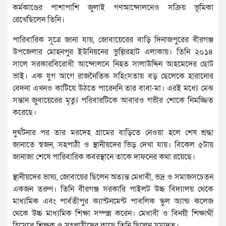
কর্মকাণ্ডের পাশাপাশি জুলাই গণআন্দোলনেও সক্রিয় ভূমিকা
রেখেছিলেন তিনি।
পারিবারিক সূত্রে জানা যায়, জোবায়েরের বাড়ি দিনাজপুরের বীরগঞ্জ
উপজেলার মোহনপুর ইউনিয়নের ভুল্লিরহাট এলাকায়। তিনি ২০১৪
সালে সরকারবিরোধী আন্দোলনে নিহত সালাউদ্দিন আহমেদের ছোট
ভাই। এক যুগ আগে রাজনৈতিক সহিংসতায় বড় ছেলেকে হারানোর
বেদনা এখনও কাটিয়ে উঠতে পারেননি তার বাবা-মা। এরই মধ্যে মেঝ
সন্তান জুবায়েরের মৃত্যু পরিবারটিকে আবারও গভীর শোকে নিমজ্জিত
করেছে।
দুর্ঘটনার পর তার মরদেহ গ্রামের বাড়িতে নেওয়া হলে শেষ শ্রদ্ধা
জানাতে স্বজন, সহপাঠী ও স্থানীয়দের ভিড় দেখা যায়। বিকেল ৫টায়
জানাজা শেষে পারিবারিক কবরস্থানে তাকে দাফনের কথা রয়েছে।
স্থানীয়দের ভাষ্য, জোবায়ের ছিলেন অত্যন্ত মেধাবী, ভদ্র ও সমাজসচেতন
একজন তরুণ। তিনি বীরগঞ্জ সরকারি পাইলট উচ্চ বিদ্যালয় থেকে
মাধ্যমিক এবং পার্বতীপুর ক্যান্টনমেন্ট পাবলিক স্কুল অ্যান্ড কলেজ
থেকে উচ্চ মাধ্যমিক শিক্ষা সম্পন্ন করেন। মেধাবী ও বিনয়ী শিক্ষার্থী
হিসেবে শিক্ষক ও সহপাঠীদের কাছে তিনি ছিলেন সমাদৃত।