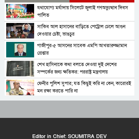
যথাযোগ্য মর্যাদায় সিলেটে জুলাই গণঅভ্যুত্থান দিবস
বহিরাগতদের নিয়ে র‍্যালি করার অভিযোগকে কেন্দ্র
পালিত
করে বরিশাল বিশ্ববিদ্যালয়ে ছাত্রদল-শিবির সংঘর্ষ,
আহত ১০
সাকিব আল হাসানের বাড়িতে পেট্রোল ঢেলে আগুন
বেগম রোকেয়া বিশ্ববিদ্যালয়ে ছাত্রদল-শিবির সংঘর্ষ,
দেওয়ার চেষ্টা, ভাঙচুর
আহত অন্তত ২০
গাজীপুর-৫ আসনের সাবেক এমপি আখতারুজ্জামান
মদপান করে দুই রুশ নাগরিকের মারামারিতে
গ্রেপ্তার
একজনের মৃত্যু, আরেকজন আইসিইউতে
শেখ হাসিনাকে কথা বলতে দেওয়া দুই দেশের
নাগরপুরে প্রায় ৪ কোটি টাকার সেতু নির্মাণ অ্যাপ্রোচ
সম্পর্কের জন্য ক্ষতিকর: পররাষ্ট্র মন্ত্রণালয়
সড়ক না থাকায় দুর্ভোগে ১৫ গ্রামের মানুষ
ফেনীর পুলিশ সুপার; যত কিছুই করি না কেন, কারোরই
দুবাইয়ের কারাগার থেকে জামিনে মুক্তি পেয়েছেন
মন রক্ষা করতে পারি না
বেনজীর
Moulvibazar Observes July Mass Uprising
বাঘায় বাংলাদেশ জামায়াতে ইসলামীর আয়োজনে
Day 2026 with Due Respect
দ্বিতীয় গণ অভ্যুত্থান দিবস উপলক্ষ্যে মিছিল-সমাবেশ
অনুষ্ঠিত
জুলাই গণঅভ্যুত্থান দিবসে হবিগঞ্জে শহীদদের প্রতি
আমার মাথা অন্যের শরীরে বসিয়ে অশ্লীল ভিডিও
জেলা পুলিশের শ্রদ্ধা
বানানো হয়েছে: এমপি নাসের রহমান
Editor in Chief: SOUMITRA DEV