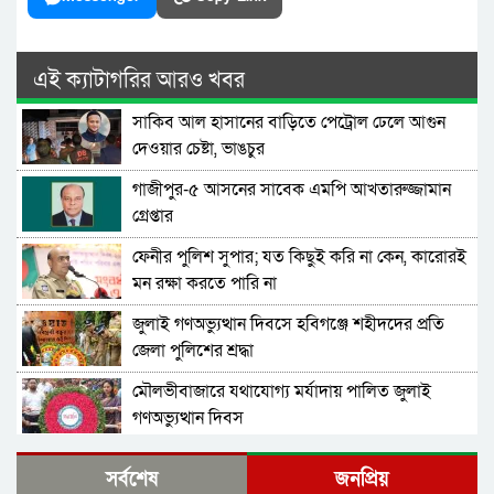
এই ক্যাটাগরির আরও খবর
সাকিব আল হাসানের বাড়িতে পেট্রোল ঢেলে আগুন
দেওয়ার চেষ্টা, ভাঙচুর
গাজীপুর-৫ আসনের সাবেক এমপি আখতারুজ্জামান
গ্রেপ্তার
ফেনীর পুলিশ সুপার; যত কিছুই করি না কেন, কারোরই
মন রক্ষা করতে পারি না
জুলাই গণঅভ্যুত্থান দিবসে হবিগঞ্জে শহীদদের প্রতি
জেলা পুলিশের শ্রদ্ধা
মৌলভীবাজারে যথাযোগ্য মর্যাদায় পালিত জুলাই
গণঅভ্যুত্থান দিবস
কুষ্টিয়ায় নানা আয়োজনে জুলাই গণঅভ্যুত্থান দিবস
সর্বশেষ
জনপ্রিয়
পালিত