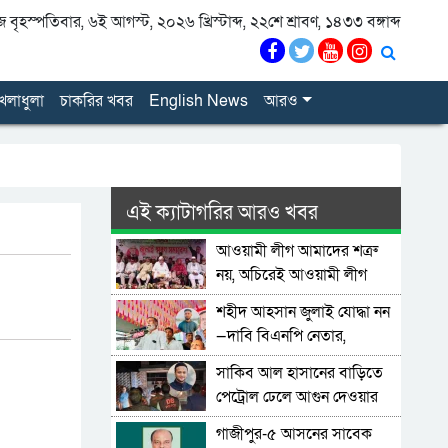
বৃহস্পতিবার, ৬ই আগস্ট, ২০২৬ খ্রিস্টাব্দ, ২২শে শ্রাবণ, ১৪৩৩ বঙ্গাব্দ
েলাধুলা
চাকরির খবর
English News
আরও
এই ক্যাটাগরির আরও খবর
আওয়ামী লীগ আমাদের শত্রু
নয়, অচিরেই আওয়ামী লীগ
বিএনপির সঙ্গে মিশে যাবে:
শহীদ আহসান জুলাই যোদ্ধা নন
সংসদ সদস্য নাছির
—দাবি বিএনপি নেতার,
জামায়াত নেতা বললেন,
সাকিব আল হাসানের বাড়িতে
‘সারজিসও ছাত্রলীগ করতেন’
পেট্রোল ঢেলে আগুন দেওয়ার
চেষ্টা, ভাঙচুর
গাজীপুর-৫ আসনের সাবেক