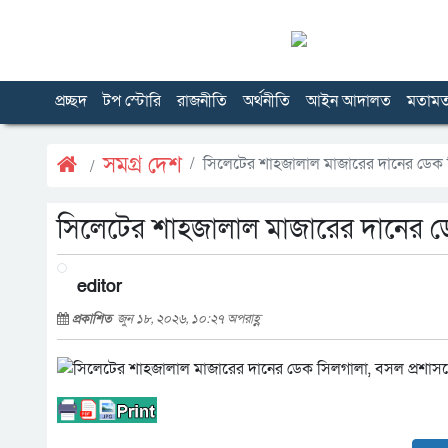
প্রচ্ছদ
টপ স্টোরি
রাজনীতি
অর্থনীতি
আইন আদালত
মতাম
সমগ্র দেশ
সিলেটের শাহজালাল মাজারের দানের ডেক স
সিলেটের শাহজালাল মাজারের দানের ডে
editor
প্রকাশিত
জুন ১৮, ২০২৬, ১০:২৭ অপরাহ্ণ