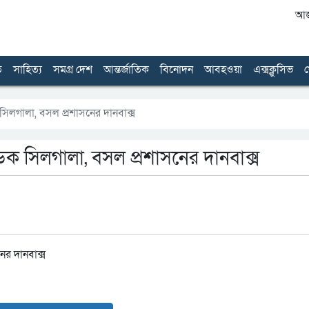
আজ 
ত
সাহিত্য
সমগ্র দেশ
আন্তর্জাতিক
বিনোদন
আবহওয়া
এক্সক্লুসিভ
খ
িলগালা, বসল প্রশাসনের দানবাক্স
ক সিলগালা, বসল প্রশাসনের দানবাক্স