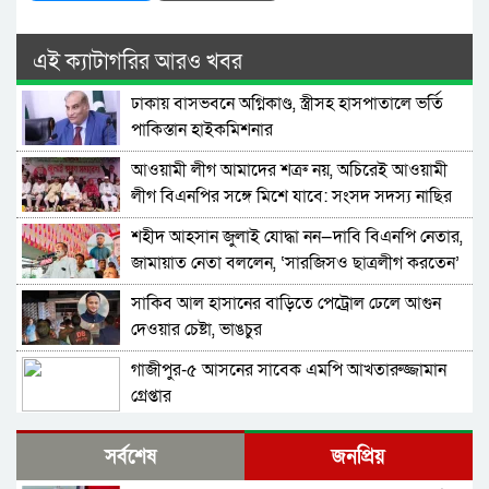
এই ক্যাটাগরির আরও খবর
ঢাকায় বাসভবনে অগ্নিকাণ্ড, স্ত্রীসহ হাসপাতালে ভর্তি
পাকিস্তান হাইকমিশনার
আওয়ামী লীগ আমাদের শত্রু নয়, অচিরেই আওয়ামী
লীগ বিএনপির সঙ্গে মিশে যাবে: সংসদ সদস্য নাছির
শহীদ আহসান জুলাই যোদ্ধা নন—দাবি বিএনপি নেতার,
জামায়াত নেতা বললেন, ‘সারজিসও ছাত্রলীগ করতেন’
সাকিব আল হাসানের বাড়িতে পেট্রোল ঢেলে আগুন
দেওয়ার চেষ্টা, ভাঙচুর
গাজীপুর-৫ আসনের সাবেক এমপি আখতারুজ্জামান
গ্রেপ্তার
ফেনীর পুলিশ সুপার; যত কিছুই করি না কেন, কারোরই
সর্বশেষ
জনপ্রিয়
মন রক্ষা করতে পারি না