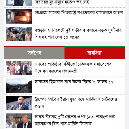
বিচারের মুখোমুখি হতেও ভয় নেই
চট্টগ্রামে সাবেক শিক্ষামন্ত্রী নওফেলের বাসভবনে আগুন
বগুড়ায় ও সিলেটে দুই ঘণ্টার ব্যবধানে সড়ক দুর্ঘটনায়
শিশুসহ প্রাণ গেল ১৫ জনের
ঢাকায় বাসভবনে অগ্নিকাণ্ড, স্ত্রীসহ হাসপাতালে ভর্তি
সর্বশেষ
জনপ্রিয়
পাকিস্তান হাইকমিশনার
ড্যাবের প্রতিষ্ঠাবার্ষিকীতে চিকিৎসক সমাবেশের
আওয়ামী লীগ আমাদের শত্রু নয়, অচিরেই আওয়ামী
উদ্বোধন করলেন প্রধানমন্ত্রী
লীগ বিএনপির সঙ্গে মিশে যাবে: সংসদ সদস্য নাছির
ভারতের হিমাচলে বাস উল্টে নিহত ৮, আহত ১০
শহীদ আহসান জুলাই যোদ্ধা নন—দাবি বিএনপি নেতার,
জামায়াত নেতা বললেন, ‘সারজিসও ছাত্রলীগ করতেন’
ট্রাম্পের ‘অবৈধ ইরান যুদ্ধ’ বন্ধে মার্কিন সিনেটরদের
সাকিব আল হাসানের বাড়িতে পেট্রোল ঢেলে আগুন
প্রস্তাব
দেওয়ার চেষ্টা, ভাঙচুর
ভারত-চীনসহ ৫টি দেশের ওপর ১০০ শতাংশ শুল্ক
গাজীপুর-৫ আসনের সাবেক এমপি আখতারুজ্জামান
আরোপের বিল পাস মার্কিন সিনেটে
গ্রেপ্তার