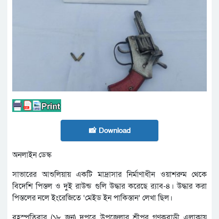
📸 Download
অনলাইন ডেস্ক
সাভারের আশুলিয়ায় একটি মাদ্রাসার নির্মাণাধীন ওয়াশরুম থেকে
বিদেশি পিস্তল ও দুই রাউন্ড গুলি উদ্ধার করেছে র‌্যাব-৪। উদ্ধার করা
পিস্তলের নলে ইংরেজিতে ‘মেইড ইন পাকিস্তান’ লেখা ছিল।
বৃহস্পতিবার (১৮ জুন) দুপুরে উপজেলার শ্রীপুর গণকবাড়ী এলাকায়