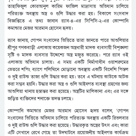
তাহাফিজুল কোরআনুল কারিম ফাজিল মাদ্রাসায় অভিযান চালিয়ে
পরিত্যক্ত অবস্থায় অস্ত্র ও গুলি উদ্ধার করা হয়। বিকালে সংসবাদ
বিজ্ঞপ্তিতে এ তথ্য জানান র‌্যাব-৪-এর সিপিসি-২-এর কোম্পানি
কমান্ডার মেজর আরমান হোসেন হৃদয়।
র‌্যাব জানায়, গোপন সংবাদের ভিত্তিতে তারা জানতে পারে আশুলিয়ার
শ্রীপুর গণকবাড়ী এলাকায় কয়েকজন অস্ত্রধারী মাদক ব্যবসায়ী বিশৃঙ্খলা
সৃষ্টি ও মাদক ব্যবসার উদ্দেশ্যে অস্ত্র মজুত করেছে। পরে র‌্যাব ওই
এলাকায় অভিযান চালায়। এ সময় একটি নির্মাণাধীন ওয়াশরুমের
ভেতরে শপিং ব্যাগে পলিথিনে মোড়ানো অবস্থায় একটি বিদেশি পিস্তল
ও দুই রাউন্ড তাজা গুলি উদ্ধার করা হয়। তবে এ ঘটনায় কাউকে আটক
করা সম্ভব হয়নি। উদ্ধার করা অস্ত্র ও গুলি আইনগত ব্যবস্থা গ্রহণের জন্য
আশুলিয়া থানায় হস্তান্তর করা হয়েছে। অস্ত্রটির মালিকানা এবং এর সঙ্গে
জড়িত ব্যক্তিদের শনাক্তে তদন্ত চলছে।
কোম্পানি কমান্ডার মেজর আরমান হোসেন হৃদয় বলেন, ‘গোপন
সংবাদের ভিত্তিতে অভিযান চালিয়ে পরিত্যক্ত অবস্থায় একটি রিভলবার
ও দুই রাউন্ড গুলি উদ্ধার করা হয়েছে। উদ্ধারকৃত অস্ত্রের উৎস এবং কারা
এটি সেখানে রেখে গেছে তা উদঘাটনে প্রয়োজনীয় আইনগত কার্যক্রম