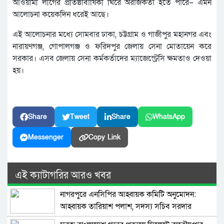
আওয়ামী লীগের প্রতিষ্ঠাবার্ষিকী ঘিরে অরাজকতা হতে পারে– এমন
আলোচনা কয়েকদিন ধরেই আছে।
এই আলোচনার মধ্যে সোমবার ঢাকা, চট্টগ্রাম ও গাজীপুর মহানগর এবং
নারায়ণগঞ্জ, গোপালগঞ্জ ও ফরিদপুর জেলায় সেনা মোতায়েন করে
সরকার। এসব জেলায় সেনা কর্মকর্তাদের ম্যাজেস্ট্রেসি ক্ষমতাও দেওয়া
হয়।
Share
Tweet
Share
WhatsApp
Messenger
Copy Link
এই ক্যাটাগরির আরও খবর
নাগরপুরে এনসিপির আহ্বায়ক কমিটি অনুমোদন:
আহ্বায়ক তারিয়াশ পলাশ, সদস্য সচিব সরদার
আশরাফ