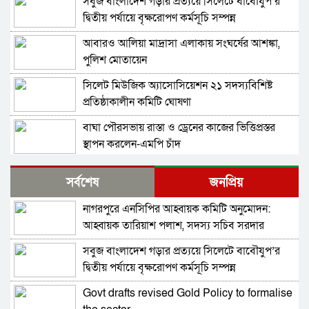
সবুজ বাংলাদেশ গড়ার প্রত্যয়ে সিলেটে বাবৌযুপ’র
দ্বিতীয় পর্যায়ে বৃক্ষরোপণ কর্মসূচি সম্পন্ন
আবারও আলিয়া মাদ্রাসা এলাকায় সংঘর্ষের আশঙ্কা,
পুলিশ মোতায়েন
সিলেট মিউজিক অ্যাসোসিয়েশন ২১ সদস্যবিশিষ্ট
প্রতিষ্ঠাকালীন কমিটি ঘোষণা
বাঘা পৌরসভায় রাস্তা ও ড্রেনের কাজের ভিত্তিপ্রস্তর
স্থাপন করলেন-এমপি চাঁদ
নিরাপত্তার নিশ্চয়তা পেলে ‘দেশে ফিরতে প্রস্তুত’ সাকিব,
সর্বশেষ
জনপ্রিয়
বিচারের মুখোমুখি হতেও ভয় নেই
নাগরপুরে এনসিপির আহ্বায়ক কমিটি অনুমোদন:
চট্টগ্রামে সাবেক শিক্ষামন্ত্রী নওফেলের বাসভবনে আগুন
আহ্বায়ক তারিয়াশ পলাশ, সদস্য সচিব সরদার
আশরাফ
সবুজ বাংলাদেশ গড়ার প্রত্যয়ে সিলেটে বাবৌযুপ’র
বগুড়ায় ও সিলেটে দুই ঘণ্টার ব্যবধানে সড়ক দুর্ঘটনায়
দ্বিতীয় পর্যায়ে বৃক্ষরোপণ কর্মসূচি সম্পন্ন
শিশুসহ প্রাণ গেল ১৫ জনের
Govt drafts revised Gold Policy to formalise
ঢাকায় বাসভবনে অগ্নিকাণ্ড, স্ত্রীসহ হাসপাতালে ভর্তি