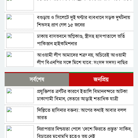
বগুড়ায় ও সিলেটে দুই ঘণ্টার ব্যবধানে সড়ক দুর্ঘটনায়
শিশুসহ প্রাণ গেল ১৫ জনের
ঢাকায় বাসভবনে অগ্নিকাণ্ড, স্ত্রীসহ হাসপাতালে ভর্তি
পাকিস্তান হাইকমিশনার
আওয়ামী লীগ আমাদের শত্রু নয়, অচিরেই আওয়ামী
লীগ বিএনপির সঙ্গে মিশে যাবে: সংসদ সদস্য নাছির
শহীদ আহসান জুলাই যোদ্ধা নন—দাবি বিএনপি নেতার,
সর্বশেষ
জনপ্রিয়
জামায়াত নেতা বললেন, ‘সারজিসও ছাত্রলীগ করতেন’
প্রযুক্তিগত ত্রুটির কারণে ইতালি বিমানবন্দরে আটকা
সাকিব আল হাসানের বাড়িতে পেট্রোল ঢেলে আগুন
ঢাকাগামী বিমান, ভেতরে আড়াই শতাধিক যাত্রী
দেওয়ার চেষ্টা, ভাঙচুর
দিল্লিতে হাসিনার বক্তব্য: আগের কথাই আবার বলল
গাজীপুর-৫ আসনের সাবেক এমপি আখতারুজ্জামান
ভারত
গ্রেপ্তার
নিরাপত্তার নিশ্চয়তা পেলে ‘দেশে ফিরতে প্রস্তুত’ সাকিব,
ফেনীর পুলিশ সুপার; যত কিছুই করি না কেন, কারোরই
বিচারের মুখোমুখি হতেও ভয় নেই
মন রক্ষা করতে পারি না