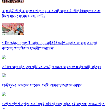
আওয়ামী লীগ আমাদের শত্রু নয়, অচিরেই আওয়ামী লীগ বিএনপির সঙ্গে
মিশে যাবে: সংসদ সদস্য নাছির
শহীদ আহসান জুলাই যোদ্ধা নন—দাবি বিএনপি নেতার, জামায়াত নেতা
বললেন, ‘সারজিসও ছাত্রলীগ করতেন’
সাকিব আল হাসানের বাড়িতে পেট্রোল ঢেলে আগুন দেওয়ার চেষ্টা, ভাঙচুর
গাজীপুর-৫ আসনের সাবেক এমপি আখতারুজ্জামান গ্রেপ্তার
ফেনীর পুলিশ সুপার; যত কিছুই করি না কেন, কারোরই মন রক্ষা করতে পারি