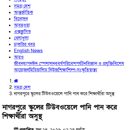
সমগ্র দেশ
আন্তর্জাতিক
বিনোদন
আবহওয়া
এক্সক্লুসিভ
খেলাধুলা
চাকরির খবর
English News
আরও
জীবনযাপন
ঈদ স্পেশাল
নববর্ষ
পরিবেশ
পর্যটন
বিজ্ঞান ও প্রযুক্তি
বিশেষ
আয়োজন
মিডিয়া
লিড নিউজ
শিক্ষা
শিল্প-সংস্কৃতি
স্বাস্থ্য
সমগ্র দেশ
নাগরপুরে স্কুলের টিউবওয়েলে পানি পান করে শিক্ষার্থীরা অসুস্থ
নাগরপুরে স্কুলের টিউবওয়েলে পানি পান করে
শিক্ষার্থীরা অসুস্থ
প্রকাশিত
জুন ২৪, ২০২৬, ০২:২৭ পূর্বাহ্ণ