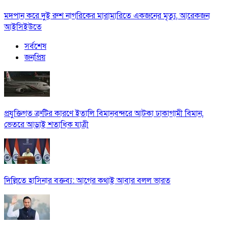
মদপান করে দুই রুশ নাগরিকের মারামারিতে একজনের মৃত্যু, আরেকজন
আইসিইউতে
সর্বশেষ
জনপ্রিয়
প্রযুক্তিগত ত্রুটির কারণে ইতালি বিমানবন্দরে আটকা ঢাকাগামী বিমান,
ভেতরে আড়াই শতাধিক যাত্রী
দিল্লিতে হাসিনার বক্তব্য: আগের কথাই আবার বলল ভারত