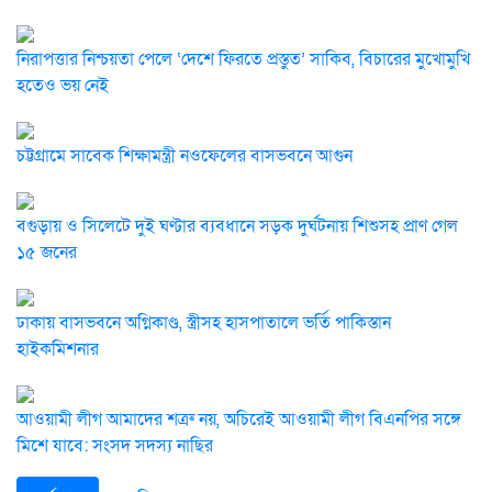
নিরাপত্তার নিশ্চয়তা পেলে ‘দেশে ফিরতে প্রস্তুত’ সাকিব, বিচারের মুখোমুখি
হতেও ভয় নেই
চট্টগ্রামে সাবেক শিক্ষামন্ত্রী নওফেলের বাসভবনে আগুন
বগুড়ায় ও সিলেটে দুই ঘণ্টার ব্যবধানে সড়ক দুর্ঘটনায় শিশুসহ প্রাণ গেল
১৫ জনের
ঢাকায় বাসভবনে অগ্নিকাণ্ড, স্ত্রীসহ হাসপাতালে ভর্তি পাকিস্তান
হাইকমিশনার
আওয়ামী লীগ আমাদের শত্রু নয়, অচিরেই আওয়ামী লীগ বিএনপির সঙ্গে
মিশে যাবে: সংসদ সদস্য নাছির