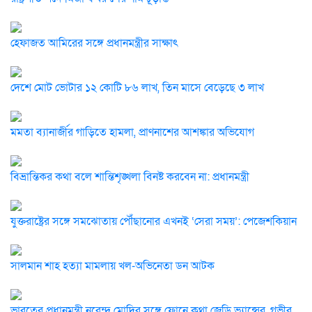
হেফাজত আমিরের সঙ্গে প্রধানমন্ত্রীর সাক্ষাৎ
দেশে মোট ভোটার ১২ কোটি ৮৬ লাখ, তিন মাসে বেড়েছে ৩ লাখ
মমতা ব্যানার্জীর গাড়িতে হামলা, প্রাণনাশের আশঙ্কার অভিযোগ
বিভ্রান্তিকর কথা বলে শান্তিশৃঙ্খলা বিনষ্ট করবেন না: প্রধানমন্ত্রী
যুক্তরাষ্ট্রের সঙ্গে সমঝোতায় পৌঁছানোর এখনই ‘সেরা সময়’: পেজেশকিয়ান
সালমান শাহ হত্যা মামলায় খল-অভিনেতা ডন আটক
ভারতের প্রধানমন্ত্রী নরেন্দ্র মোদির সঙ্গে ফোনে কথা জেডি ভ্যান্সের, গভীর