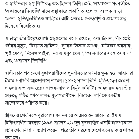
ও স্বাধীনতার স্বপ্ন লিপিবদ্ধ করেছিলেন তিনি। সেই লেখাগুলো পরবর্তীতে
‘একাত্তরের দিনগুলি’ নামে গ্রন্থাকারে প্রকাশিত হলে তা ব্যাপক সাড়া
ফেলে। মুক্তিযুদ্ধভিত্তিক সাহিত্যে এটি অন্যতম গুরুত্বপূর্ণ ও প্রামাণ্য গ্রন্থ
হিসেবে বিবেচিত হয়।
এ ছাড়া তাঁর উল্লেখযোগ্য গ্রন্থগুলোর মধ্যে রয়েছে ‘অন্য জীবন’, ‘বীরশ্রেষ্ঠ’,
‘জীবন মৃত্যু’, ‘চিরায়ত সাহিত্য’, ‘বুকের ভিতরে আগুন’, ‘নাটকের অবসান’,
‘দুই মেরু’, ‘নিঃসঙ্গ পাইন’, ‘নয় এ মধুর খেলা’, ‘ক্যানসারের সঙ্গে বসবাস’
এবং ‘প্রবাসের দিনলিপি’।
স্বাধীনতার পর দেশে যুদ্ধাপরাধীদের পুনর্বাসনের ঘটনায় ক্ষুব্ধ হয়ে জাহানারা
ইমাম সরাসরি আন্দোলনে নামেন। ১৯৯২ সালে তিনি ‘মুক্তিযুদ্ধের চেতনা
বাস্তবায়ন ও একাত্তরের ঘাতক-দালাল নির্মূল কমিটি’র আহ্বায়ক হন। তাঁর
নেতৃত্বে গঠিত গণআদালত যুদ্ধাপরাধীদের বিচারের দাবিকে জাতীয়
আন্দোলনে পরিণত করে।
জীবনের শেষদিকে দুরারোগ্য ক্যানসারে আক্রান্ত হন জাহানারা ইমাম।
চিকিৎসাধীন অবস্থায় ১৯৯৪ সালের ২৬ জুন যুক্তরাষ্ট্রের একটি হাসপাতালে
তিনি শেষ নিঃশ্বাস ত্যাগ করেন। পরে তাঁর মরদেহ দেশে এনে ঢাকায় দাফন
করা হয়।