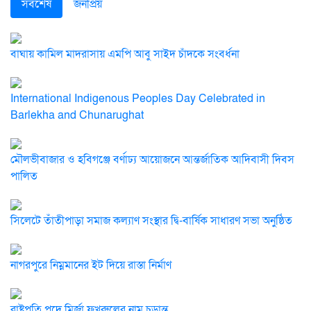
সর্বশেষ
জনপ্রিয়
বাঘায় কামিল মাদরাসায় এমপি আবু সাইদ চাঁদকে সংবর্ধনা
International Indigenous Peoples Day Celebrated in
Barlekha and Chunarughat
মৌলভীবাজার ও হবিগঞ্জে বর্ণাঢ্য আয়োজনে আন্তর্জাতিক আদিবাসী দিবস
পালিত
সিলেটে তাঁতীপাড়া সমাজ কল্যাণ সংস্থার দ্বি-বার্ষিক সাধারণ সভা অনুষ্ঠিত
নাগরপুরে নিম্নমানের ইট দিয়ে রাস্তা নির্মাণ
রাষ্ট্রপতি পদে মির্জা ফখরুলের নাম চূড়ান্ত