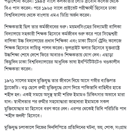
পড়াশোনা করেন। ১৯৪৫ সালে কলকাতার লেডি ব্রাবোর্ন কলেজ থেকে
বিএ পাস করেন। পরে ১৯৬৫ সালে প্রাইভেট পরীক্ষার্থী হিসেবে ঢাকা
বিশ্ববিদ্যালয় থেকে বাংলায় এমএ ডিগ্রি অর্জন করেন।
শিক্ষকতাই ছিল তার কর্মজীবনের শুরু। ময়মনসিংহের বিদ্যাময়ী বালিকা
বিদ্যালয়ে সহকারী শিক্ষক হিসেবে কর্মজীবন শুরু করে পরে সিদ্ধেশ্বরী
বালিকা উচ্চ বিদ্যালয়ের প্রধান শিক্ষিকা এবং ঢাকা টিচার্স ট্রেনিং কলেজে
শিক্ষক হিসেবে দায়িত্ব পালন করেন। ফুলব্রাইট স্কলার হিসেবে যুক্তরাষ্ট্রে
উচ্চশিক্ষা শেষে দেশে ফিরে আবারও শিক্ষকতায় যোগ দেন। এছাড়া
কিছুদিন ঢাকা বিশ্ববিদ্যালয়ের আধুনিক ভাষা ইনস্টিটিউটেও খণ্ডকালীন
শিক্ষকতা করেন।
১৯৭১ সালের মহান মুক্তিযুদ্ধ তার জীবনে নিয়ে আসে গভীর ব্যক্তিগত
ট্র্যাজেডি। বড় ছেলে রুমী মুক্তিযুদ্ধে যোগ দিয়ে পাকিস্তানি বাহিনীর হাতে
শহীদ হন। একই সময়ে অসুস্থ স্বামী শরিফ ইমামও চিকিৎসার অভাবে মারা
যান। স্বাধীনতার পর রুমীর সহযোদ্ধারা জাহানারা ইমামকে সকল
মুক্তিযোদ্ধার মা হিসেবে বরণ করে নেন। এরপর থেকেই তিনি পরিচিতি পান
‘শহীদ জননী’ হিসেবে।
মুক্তিযুদ্ধ চলাকালে নিজের দিনলিপিতে প্রতিদিনের ঘটনা, ভয়, শোক, সংগ্রাম